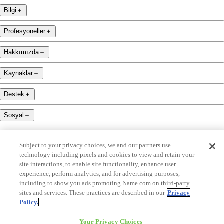
Bilgi
＋
Profesyoneller
＋
Hakkımızda
＋
Kaynaklar
＋
Destek
＋
Sosyal
＋
Subject to your privacy choices, we and our partners use
technology including pixels and cookies to view and retain your
site interactions, to enable site functionality, enhance user
experience, perform analytics, and for advertising purposes,
name.com is an ICANN-accredited domain name registrar.
including to show you ads promoting Name.com on third-party
sites and services. These practices are described in our
Privacy
name.com is a proud part of Identity Digital, bünyesinde yer almaktan gurur duymaktadır.
Policy.
name.com is a Registered Trademark. © 2001 — 2026 Tüm Hakları Saklıdır
Your Privacy Choices