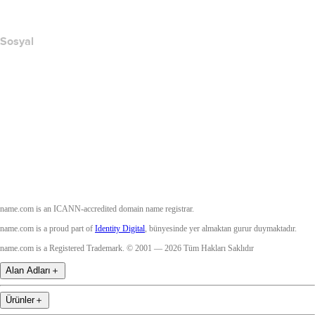
Accessibility
Sosyal
Facebook
Twitter
Instagram
YouTube
name.com is an ICANN-accredited domain name registrar.
name.com is a proud part of
Identity Digital
, bünyesinde yer almaktan gurur duymaktadır.
name.com is a Registered Trademark. © 2001 — 2026 Tüm Hakları Saklıdır
Alan Adları
＋
Ürünler
＋