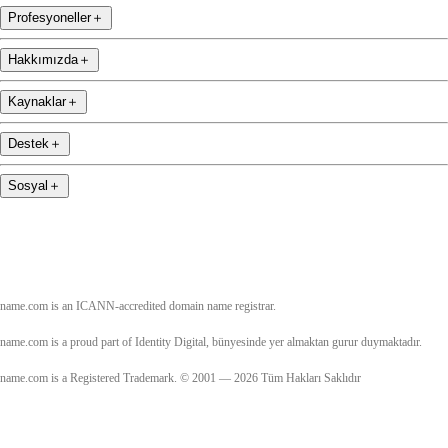
Profesyoneller
＋
Hakkımızda
＋
Kaynaklar
＋
Destek
＋
Sosyal
＋
name.com is an ICANN-accredited domain name registrar.
name.com is a proud part of Identity Digital, bünyesinde yer almaktan gurur duymaktadır.
name.com is a Registered Trademark. © 2001 — 2026 Tüm Hakları Saklıdır