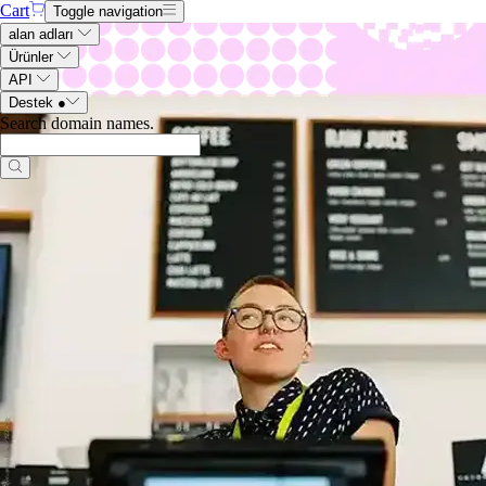
Cart
Toggle navigation
alan adları
Ürünler
API
Destek
●
Search domain names
.