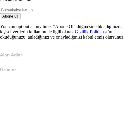
Abone Ol
You can opt out at any time. "Abone Ol" düğmesine tıkladığınızda,
kişisel verilerin kullanımı ile ilgili olarak
Gizlilik Politikası
'nı
okuduğunuzu, anladığınızı ve onayladığınızı kabul etmiş olursunuz
Alan Adları
Ürünler
Web Barındırma
Bulut Barındırma
WordPress Barındırma
Titan Email
Google Workspace
SSL Sertifikaları
Wix Web Sitesi Oluşturucu