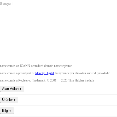
Sosyal
Facebook
Twitter
Instagram
YouTube
name.com is an ICANN-accredited domain name registrar.
name.com is a proud part of
Identity Digital
, bünyesinde yer almaktan gurur duymaktadır.
name.com is a Registered Trademark. © 2001 — 2026 Tüm Hakları Saklıdır
Alan Adları
＋
Ürünler
＋
Bilgi
＋