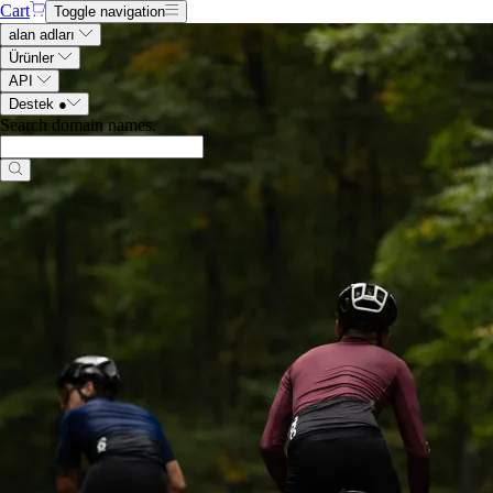
Cart
Toggle navigation
alan adları
Ürünler
API
Destek
●
Search domain names
.