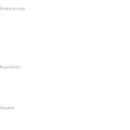
Hakkımızda
The name.com Team
Kariyerler
name.gives
name.com Blog
Newsroom
Kaynaklar
Whois Arama
IP adresim nedir??
California Notice at Collection
Destek
Yardım Merkezi
Bize Ulaşın