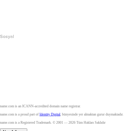
Suistimali Bildir
Layered Access Request
Accessibility
Sosyal
Facebook
Twitter
Instagram
YouTube
name.com is an ICANN-accredited domain name registrar.
name.com is a proud part of
Identity Digital
, bünyesinde yer almaktan gurur duymaktadır.
name.com is a Registered Trademark. © 2001 — 2026 Tüm Hakları Saklıdır