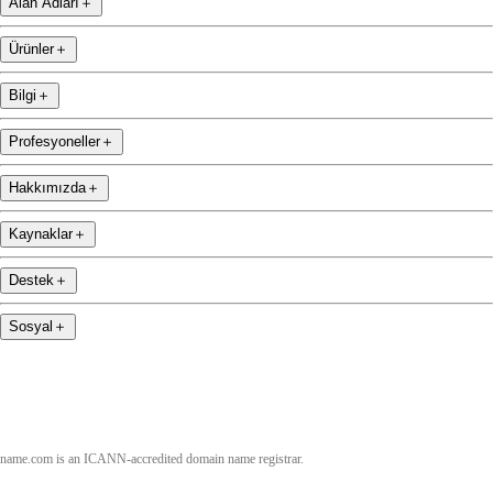
Alan Adları
＋
Ürünler
＋
Bilgi
＋
Profesyoneller
＋
Hakkımızda
＋
Kaynaklar
＋
Destek
＋
Sosyal
＋
name.com is an ICANN-accredited domain name registrar.