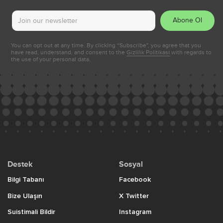
Abone Ol
You can opt out at any time. By clicking “Subscribe", you agree that you
have read, understand, and consent to the
Gizlilik Politikası
with regards to
the use of your personal data.
Destek
Sosyal
Bilgi Tabanı
Facebook
Bize Ulaşın
X Twitter
Suistimali Bildir
Instagram