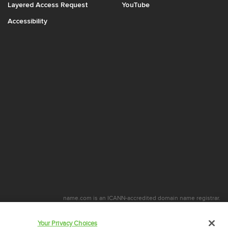
Layered Access Request
YouTube
Accessibility
name.com is an ICANN-accredited domain name registrar.
com is a proud part of
Identity Digital
, a leading domain name services company.
name.com is a Registered Trademark. © 2001 – 2026 Tüm Hakları Saklıdır
Your Privacy Choices