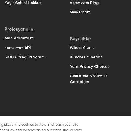
Kayıt Sahibi Hakları
name.com Blog
Newsroom
Profesyoneller
Alan Adı Yatırımı
Kaynaklar
Whois Arama
name.com API
Satış Ortağı Programı
IP adresim nedir?
Your Privacy Choices
California Notice at
Collection
name.
g pixels and cookies to view and retain your site
analytics, and for advertising purposes, including to