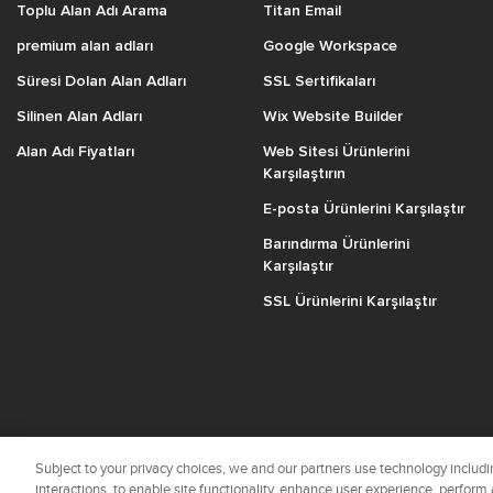
Toplu Alan Adı Arama
Titan Email
premium alan adları
Google Workspace
Süresi Dolan Alan Adları
SSL Sertifikaları
Silinen Alan Adları
Wix Website Builder
Alan Adı Fiyatları
Web Sitesi Ürünlerini
Karşılaştırın
E-posta Ürünlerini Karşılaştır
Barındırma Ürünlerini
Karşılaştır
SSL Ürünlerini Karşılaştır
Subject to your privacy choices, we and our partners use technology includin
interactions, to enable site functionality, enhance user experience, perform 