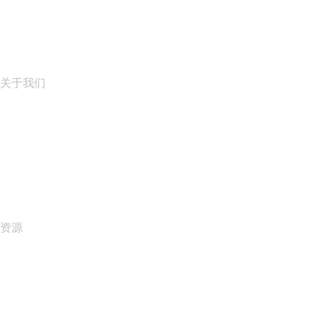
域名投资
name.com API
联盟计划
关于我们
The name.com Team
职业生涯
name.gives
name.com Blog
Newsroom
资源
Whois 搜索
什么是我的 IP 地址?
California Notice at Collection