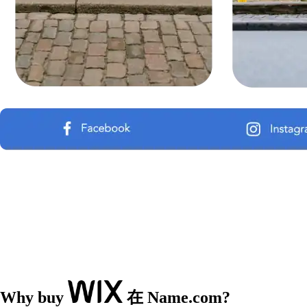
Why buy
在 Name.com?