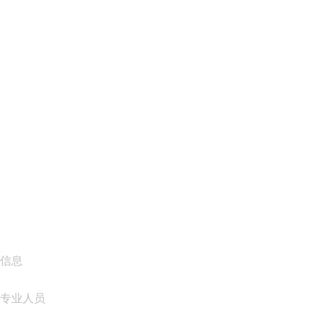
网站托管
云托管
WordPress 托管
Titan Email
Google Workspace
SSL 证书
Wix Website Builder
比较网站产品
比较电子邮件产品
比较托管产品
比较 SSL 产品
信息
专业人员