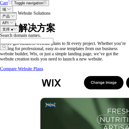
Cart
Toggle navigation
域
Compare Website Solutions
产品
API
网站解决方案
支持
●
Search domain names
.
We’ve got business website plans to fit every project. Whether you’re
looking for professional, easy-to-use templates from our business
website builder, Wix, or just a simple landing page, we’ve got the
website creation tools you need to launch a new website.
Compare Website Plans