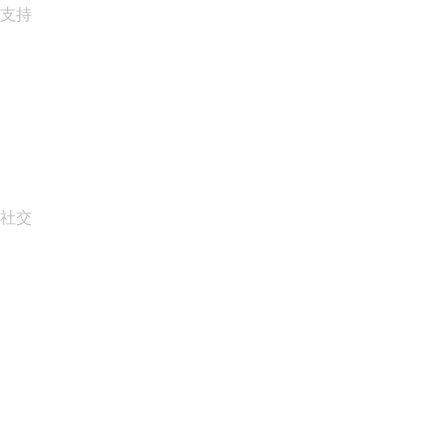
支持
帮助中心
联系我们
报告滥用行为
Layered Access Request
Accessibility
社交
Facebook
Twitter
Instagram
YouTube