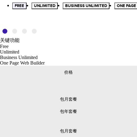
FREE
UNLIMITED
BUSINESS UNLIMITED
ONE PAGE
关键功能
Free
Unlimited
Business Unlimited
One Page Web Builder
价格
包月套餐
包年套餐
包月套餐