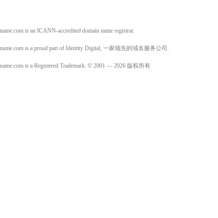
name.com is an ICANN-accredited domain name registrar.
name.com is a proud part of Identity Digital, 一家领先的域名服务公司.
name.com is a Registered Trademark. © 2001 — 2026 版权所有