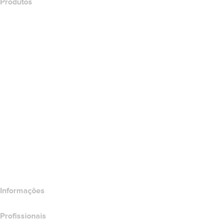
Produtos
Hospedagem Web
Hospedagem em nuvem
Hospedagem do WordPress
Titan Email
Google Workspace
Certificados SSL
Wix Website Builder
Comparar produtos do site
Comparar produtos de e-mail
Comparar produtos de hospedagem
Comparar produtos SSL
Informações
Profissionais