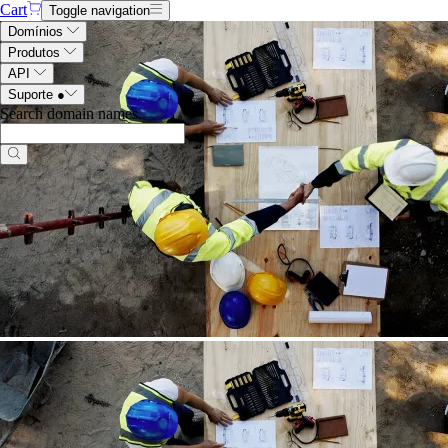
Cart
Toggle navigation
Domínios
Produtos
API
Suporte
●
Search domain names
.