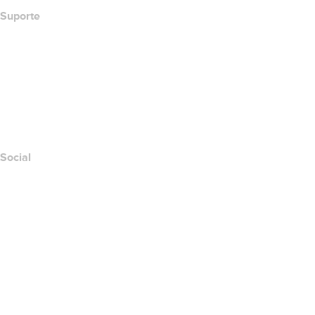
Suporte
Central de Ajuda
Contato
Denunciar abuso
Layered Access Request
Accessibility
Social
Facebook
Twitter
Instagram
YouTube