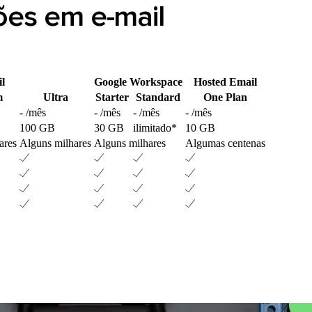
ões em e-mail
l
Google Workspace
Hosted Email
m
Ultra
Starter
Standard
One Plan
- /mês
- /mês
- /mês
- /mês
100 GB
30 GB
ilimitado*
10 GB
ares
Alguns milhares
Alguns milhares
Algumas centenas