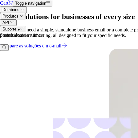
Cart
Toggle navigation
Domínios
Email solutions for businesses of every size
Produtos
API
Suporte
●
Whether you need a simple, standalone business email or a complete pro
Search domain names
.
professional email hosting, all designed to fit your specific needs.
Compare as soluções em e-mail