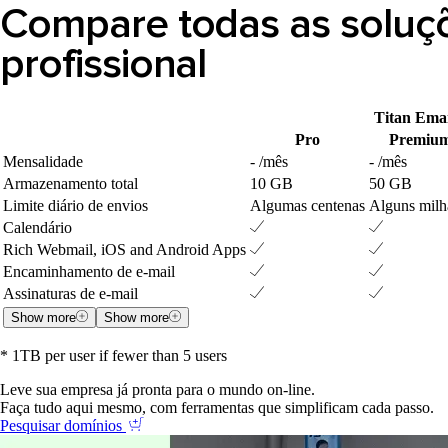
Compare todas as soluç
profissional
Titan Emai
Pro
Premiu
Mensalidade
- /mês
- /mês
Armazenamento total
10 GB
50 GB
Limite diário de envios
Algumas centenas
Alguns milh
Calendário
Rich Webmail, iOS and Android Apps
Encaminhamento de e-mail
Assinaturas de e-mail
Show more
Show more
* 1TB per user if fewer than 5 users
Leve sua empresa já pronta para o mundo on-line.
Faça tudo aqui mesmo, com ferramentas que simplificam cada passo.
Pesquisar domínios