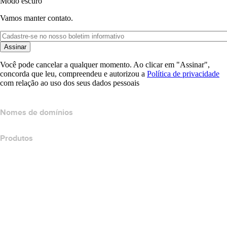
Modo escuro
Vamos manter contato.
Assinar
Você pode cancelar a qualquer momento. Ao clicar em "Assinar",
concorda que leu, compreendeu e autorizou a
Política de privacidade
com relação ao uso dos seus dados pessoais
Nomes de domínios
Produtos
Hospedagem Web
Hospedagem em nuvem
Hospedagem do WordPress
Titan Email
Google Workspace