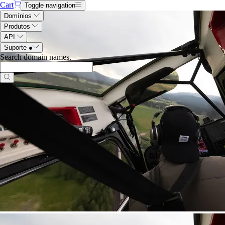
Cart
Toggle navigation
Domínios
Produtos
API
Suporte
●
Search domain names
.