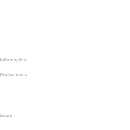
Certificados SSL
Wix Website Builder
Comparar produtos do site
Comparar produtos de e-mail
Comparar produtos de hospedagem
Comparar produtos SSL
Informações
Profissionais
Investimento em domínios
name.com API
Programa de afiliados
Sobre
The name.com Team