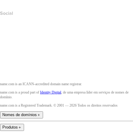
Social
Facebook
Twitter
Instagram
YouTube
name.com is an ICANN-accredited domain name registrar.
name.com is a proud part of
Identity Digital
, de uma empresa líder em serviços de nomes de
domínio.
name.com is a Registered Trademark. © 2001 — 2026 Todos os direitos reservados
Nomes de domínios
＋
Produtos
＋