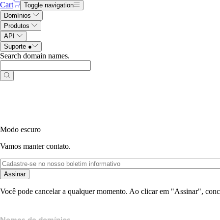
Cart
Toggle navigation
Domínios
Produtos
API
Suporte
●
Search domain names
.
Modo escuro
Vamos manter contato.
Assinar
Você pode cancelar a qualquer momento. Ao clicar em "Assinar", conc