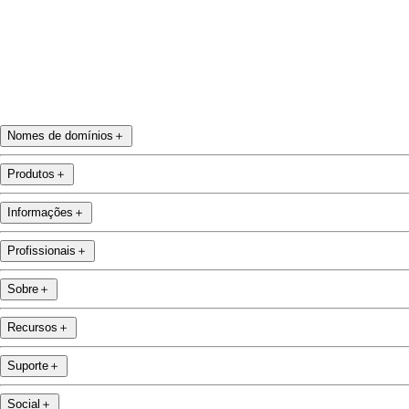
Nomes de domínios
＋
Produtos
＋
Informações
＋
Profissionais
＋
Sobre
＋
Recursos
＋
Suporte
＋
Social
＋