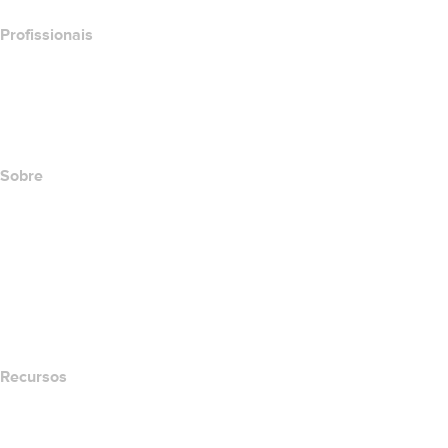
Profissionais
Investimento em domínios
name.com API
Programa de afiliados
Sobre
The name.com Team
Carreiras
name.gives
name.com Blog
Newsroom
Recursos
Pesquisa Whois
Qual é meu endereço de IP?