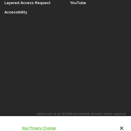
Layered Access Request
YouTube
Accessibility
name.com is an ICANN-accredited domain name registrar.
com is a proud part of
Identity Digital
, a leading domain name services company.
ame.com is a Registered Trademark. © 2001 – 2026 Todos os direitos reservados
Your Privacy Choices