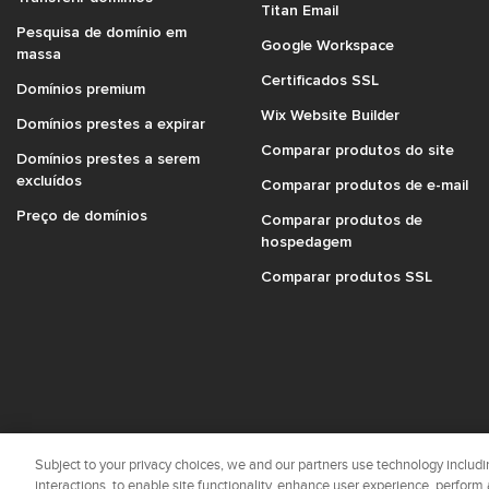
Titan Email
Pesquisa de domínio em
Google Workspace
massa
Certificados SSL
Domínios premium
Wix Website Builder
Domínios prestes a expirar
Comparar produtos do site
Domínios prestes a serem
excluídos
Comparar produtos de e-mail
Preço de domínios
Comparar produtos de
hospedagem
Comparar produtos SSL
Subject to your privacy choices, we and our partners use technology includin
interactions, to enable site functionality, enhance user experience, perform 