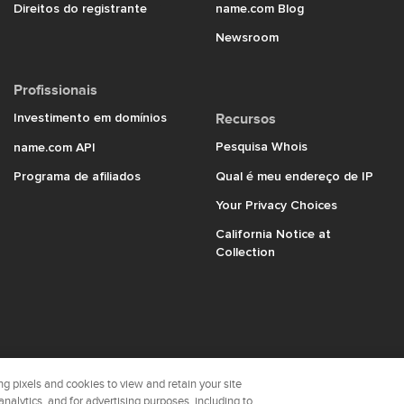
Direitos do registrante
name.com Blog
Newsroom
Profissionais
Investimento em domínios
Recursos
Pesquisa Whois
name.com API
Programa de afiliados
Qual é meu endereço de IP
Your Privacy Choices
California Notice at
Collection
name.
g pixels and cookies to view and retain your site
n
analytics, and for advertising purposes, including to