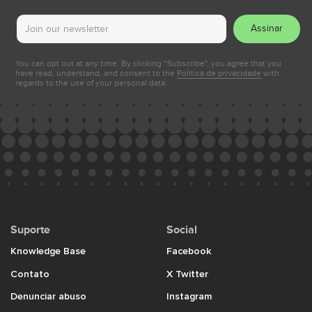
Assinar
You can opt out at any time. By clicking “Subscribe", you agree that you
have read, understand, and consent to the
Política de privacidade
with
regards to the use of your personal data.
Suporte
Social
Knowledge Base
Facebook
Contato
X Twitter
Denunciar abuso
Instagram