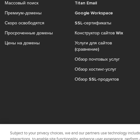
Массовый поиск
Titan Email
Премиум-домены
Google Workspace
Скоро освободятся
SSL-сертификаты
Просроченные домены
Конструктор сайтов Wix
Цены на домены
Услуги для сайтов
(сравнение)
Обзор почтовых услуг
Обзор хостинг-услуг
Обзор SSL-продуктов
Subject to your privacy choices, we and our partners use technology includin
interactions, to enable site functionality, enhance user experience, perform 