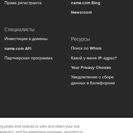
Права регистранта
name.com Blog
Newsroom
Специалисты
Инвестиции в домены
Ресурсы
Поиск по Whois
name.com API
Партнерская программа
Какой у меня IP-адрес?
Your Privacy Choices
Уведомление о сборе
данных в Калифорнии
name.com с гордо
g pixels and cookies to view and retain your site
analytics, and for advertising purposes, including to