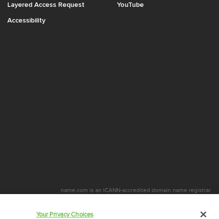
Layered Access Request
YouTube
Accessibility
name.com is an ICANN-accredited domain name registrar.
стью входит в состав
Identity Digital
, a leading domain name services company.
name.com is a Registered Trademark. © 2001 – 2026 Все права защищены
Your Privacy Choices