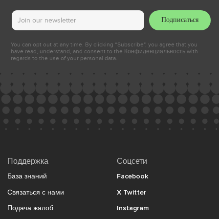
Подписаться
You can opt out at any time. By clicking “Subscribe", you agree that you
have read, understand, and consent to the
Конфиденциальность
with
regards to the use of your personal data.
Поддержка
Соцсети
База знаний
Facebook
Связаться с нами
X Twitter
Подача жалоб
Instagram