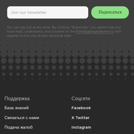
Подписаться
You can opt out at any time. By clicking “Subscribe", you agree that you
have read, understand, and consent to the
Конфиденциальность
with
regards to the use of your personal data.
Поддержка
Соцсети
База знаний
Facebook
Связаться с нами
X Twitter
Подача жалоб
Instagram