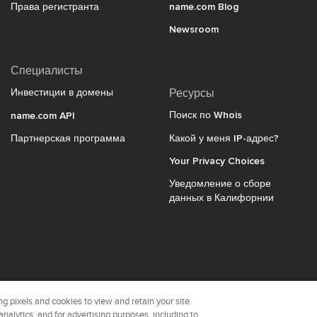
Права регистранта
name.com Blog
Newsroom
Специалисты
Инвестиции в домены
Ресурсы
Поиск по Whois
name.com API
Партнерская программа
Какой у меня IP-адрес?
Your Privacy Choices
Уведомление о сборе
данных в Калифорнии
name.com с гордо
g pixels and cookies to view and retain your site
analytics, and for advertising purposes, including to