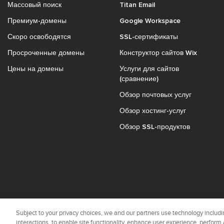
Массовый поиск
Titan Email
Премиум-домены
Google Workspace
Скоро освободятся
SSL-сертификаты
Просроченные домены
Конструктор сайтов Wix
Цены на домены
Услуги для сайтов
(сравнение)
Обзор почтовых услуг
Обзор хостинг-услуг
Обзор SSL-продуктов
Subject to your privacy choices, we and our partners use technology includin
interactions, to enable site functionality, enhance user experience, perform 