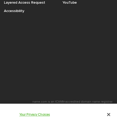
Layered Access Request
YouTube
Accessibility
name.com is an ICANN-accredited domain name registrar.
стью входит в состав
Identity Digital
, a leading domain name services company.
name.com is a Registered Trademark. © 2001 – 2026 Все права защищены
Your Privacy Choices