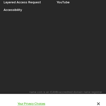
Layered Access Request
YouTube
Accessibility
name.com is an ICANN-accredited domain name registrar.
стью входит в состав
Identity Digital
, a leading domain name services company.
name.com is a Registered Trademark. © 2001 – 2026 Все права защищены
Your Privacy Choices