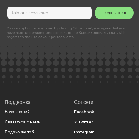
Подписаться
You can opt out at any time. By clicking “Subscribe", you agree that you
have read, understand, and consent to the
Конфиденциальность
with
regards to the use of your personal data.
Поддержка
Соцсети
База знаний
Facebook
Связаться с нами
X Twitter
Подача жалоб
Instagram