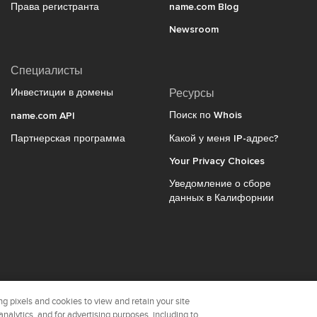
Права регистранта
name.com Blog
Newsroom
Специалисты
Инвестиции в домены
Ресурсы
Поиск по Whois
name.com API
Партнерская программа
Какой у меня IP-адрес?
Your Privacy Choices
Уведомление о сборе
данных в Калифорнии
name.com с гордо
g pixels and cookies to view and retain your site
analytics, and for advertising purposes, including to