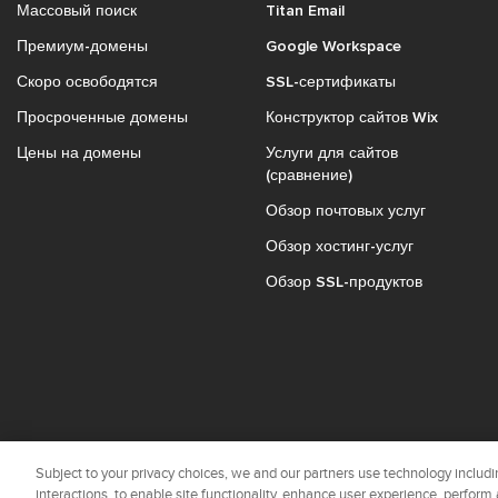
Массовый поиск
Titan Email
Премиум-домены
Google Workspace
Скоро освободятся
SSL-сертификаты
Просроченные домены
Конструктор сайтов Wix
Цены на домены
Услуги для сайтов
(сравнение)
Обзор почтовых услуг
Обзор хостинг-услуг
Обзор SSL-продуктов
Subject to your privacy choices, we and our partners use technology includin
interactions, to enable site functionality, enhance user experience, perform 