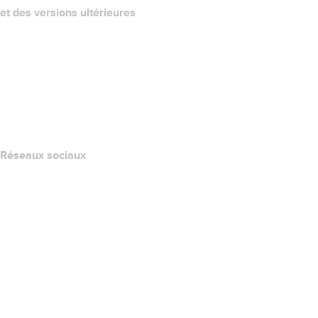
et des versions ultérieures
Centre d'aide
Nous contacter
Signaler un abus
Layered Access Request
Accessibility
Réseaux sociaux
Facebook
Twitter
Instagram
YouTube