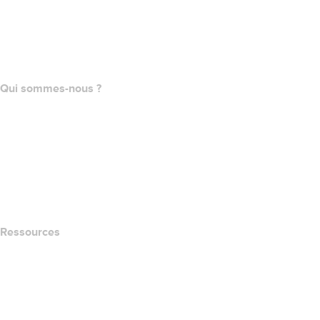
Achat de domaines
name.com API
Programme d'affiliation
Qui sommes-nous ?
The name.com Team
Carrières
name.gives
name.com Blog
Newsroom
Ressources
Recherche Whois
QUELLE EST MON ADRESSE IP?
California Notice at Collection