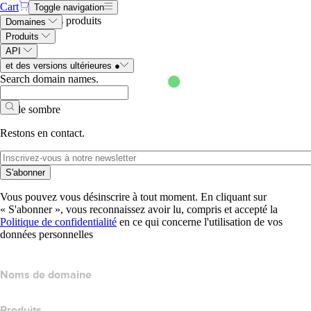
Cart
Toggle navigation
Compte
Mes produits
Domaines
Produits
API
et des versions ultérieures
●
Search domain names
.
Mode sombre
Restons en contact.
S'abonner
Vous pouvez vous désinscrire à tout moment. En cliquant sur
« S'abonner », vous reconnaissez avoir lu, compris et accepté la
Politique de confidentialité
en ce qui concerne l'utilisation de vos
données personnelles
Noms de domaine
Produits