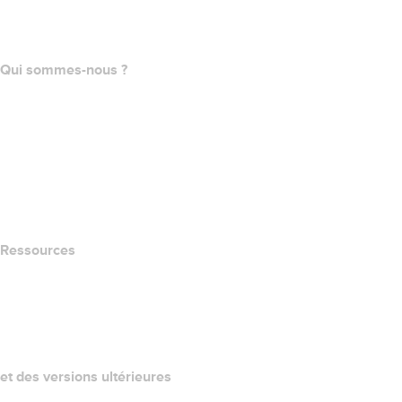
Programme d'affiliation
Qui sommes-nous ?
The name.com Team
Carrières
name.gives
name.com Blog
Newsroom
Ressources
Recherche Whois
QUELLE EST MON ADRESSE IP?
California Notice at Collection
et des versions ultérieures