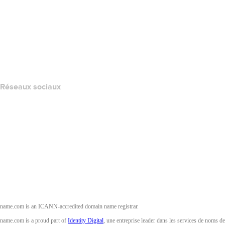
Centre d'aide
Nous contacter
Signaler un abus
Layered Access Request
Accessibility
Réseaux sociaux
Facebook
Twitter
Instagram
YouTube
name.com is an ICANN-accredited domain name registrar.
name.com is a proud part of
Identity Digital
, une entreprise leader dans les services de noms de