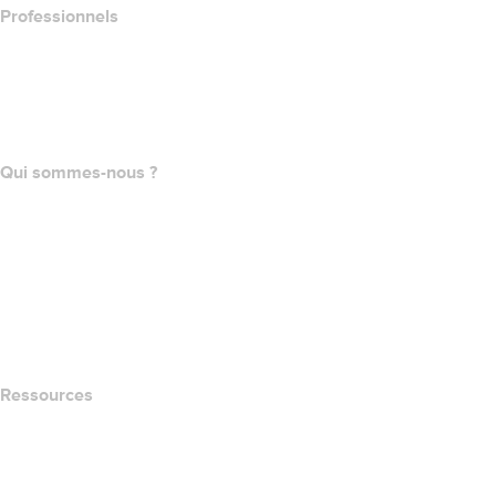
Professionnels
Achat de domaines
name.com API
Programme d'affiliation
Qui sommes-nous ?
The name.com Team
Carrières
name.gives
name.com Blog
Newsroom
Ressources
Recherche Whois
QUELLE EST MON ADRESSE IP?
California Notice at Collection