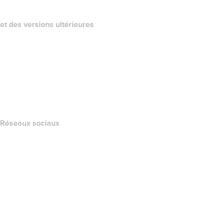
et des versions ultérieures
Centre d'aide
Nous contacter
Signaler un abus
Layered Access Request
Accessibility
Réseaux sociaux
Facebook
Twitter
Instagram
YouTube