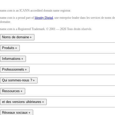
name.com is an ICANN-accredited domain name registrar.
name.com is a proud part of
Identity Digital
, une entreprise leader dans les services de noms de
domaine.
name.com is a Registered Trademark. © 2001 — 2026 Tous droits réservés
Noms de domaine
＋
Produits
＋
Informations
＋
Professionnels
＋
Qui sommes-nous ?
＋
Ressources
＋
et des versions ultérieures
＋
Réseaux sociaux
＋