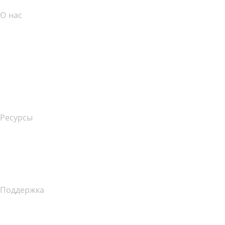
О нас
The name.com Team
Вакансии
name.gives
name.com Blog
Newsroom
Ресурсы
Поиск по Whois
Какой у меня IP-адрес??
Уведомление о сборе данных в Калифорнии
Поддержка
Справочный центр
Связаться с нами