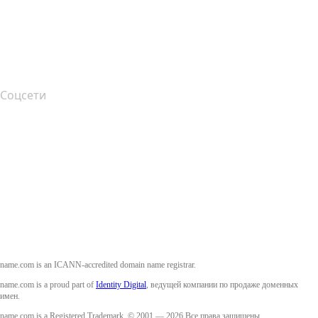
Подача жалоб
Layered Access Request
Accessibility
Соцсети
Facebook
Twitter
Instagram
YouTube
name.com is an ICANN-accredited domain name registrar.
name.com is a proud part of
Identity Digital
, ведущей компании по продаже доменных
имен.
name.com is a Registered Trademark. © 2001 — 2026 Все права защищены