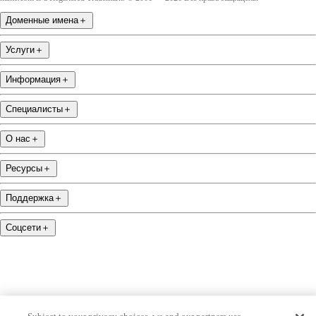
Доменные имена
＋
Услуги
＋
Информация
＋
Специалисты
＋
О нас
＋
Ресурсы
＋
Поддержка
＋
Соцсети
＋
name.com is an ICANN-accredited domain name registrar.