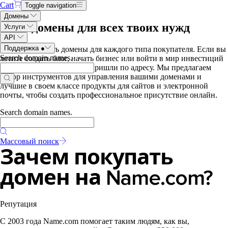
Cart
Toggle navigation
Домены
Купи домены для всех твоих нужд
Услуги
API
Поддержка
●
У Name.com есть домены для каждого типа покупателя. Если вы
Search domain names
.
хотите создать блог, начать бизнес или войти в мир инвестиций
в доменные имена, то вы пришли по адресу. Мы предлагаем
набор инструментов для управления вашими доменами и
лучшие в своем классе продукты для сайтов и электронной
почты, чтобы создать профессиональное присутствие онлайн.
Search domain names
.
Массовый поиск
Зачем покупать
домен на Name.com?
Репутация
С 2003 года Name.com помогает таким людям, как вы,