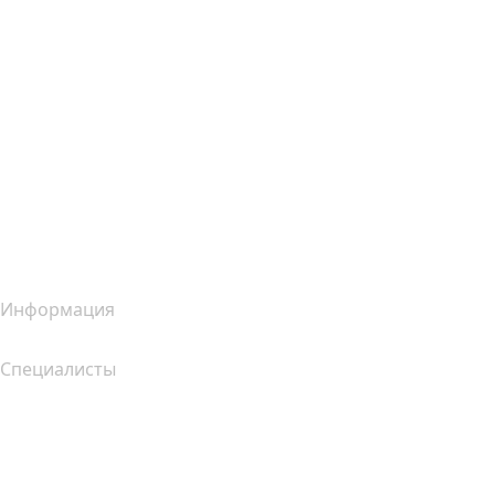
Почта Titan
Google Workspace
SSL-сертификаты
Конструктор сайтов Wix
Услуги для сайтов (сравнение)
Обзор почтовых услуг
Обзор хостинг-услуг
Обзор SSL-продуктов
Информация
Специалисты
Инвестиции в домены
name.com API
Партнерская программа