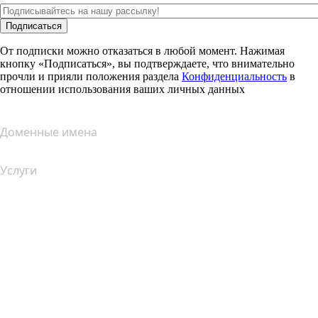
Подписаться
От подписки можно отказаться в любой момент. Нажимая
кнопку «Подписаться», вы подтверждаете, что внимательно
прочли и прияли положения раздела
Конфиденциальность
в
отношении использования ваших личных данных
Доменные имена
Услуги
Хостинг
Облачный хостинг
Хостинг для WordPress
Почта Titan
Google Workspace
SSL-сертификаты