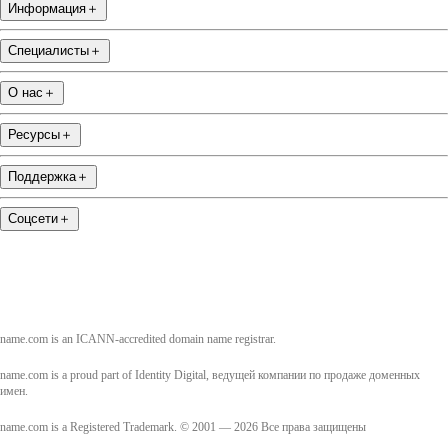
Информация
＋
Специалисты
＋
О нас
＋
Ресурсы
＋
Поддержка
＋
Соцсети
＋
name.com is an ICANN-accredited domain name registrar.
name.com is a proud part of Identity Digital, ведущей компании по продаже доменных
имен.
name.com is a Registered Trademark. © 2001 — 2026 Все права защищены