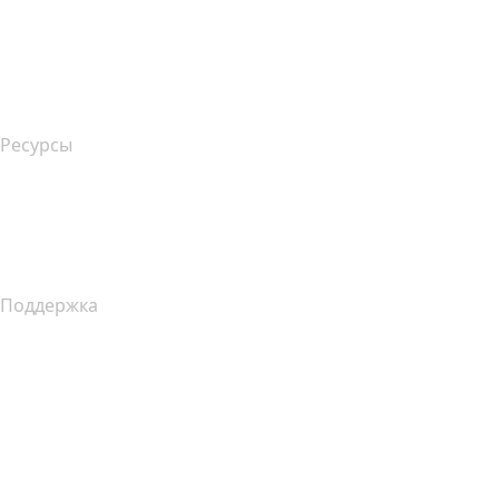
name.gives
name.com Blog
Newsroom
Ресурсы
Поиск по Whois
Какой у меня IP-адрес??
Уведомление о сборе данных в Калифорнии
Поддержка
Справочный центр
Связаться с нами
Подача жалоб
Layered Access Request
Accessibility