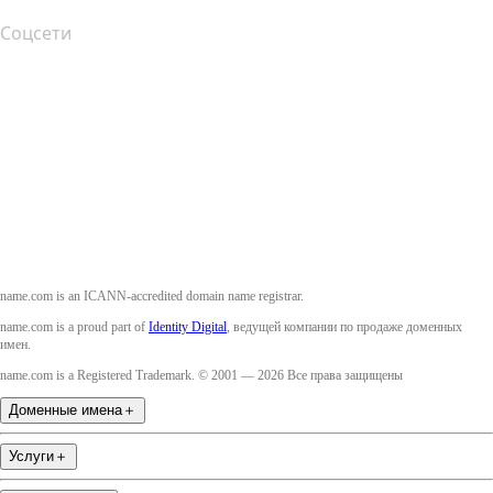
Соцсети
Facebook
Twitter
Instagram
YouTube
name.com is an ICANN-accredited domain name registrar.
name.com is a proud part of
Identity Digital
, ведущей компании по продаже доменных
имен.
name.com is a Registered Trademark. © 2001 — 2026 Все права защищены
Доменные имена
＋
Услуги
＋