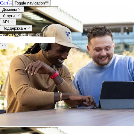
Cart
Toggle navigation
Домены
Услуги
API
Поддержка
●
Search domain names
.