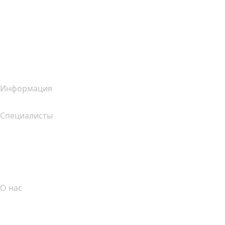
Конструктор сайтов Wix
Услуги для сайтов (сравнение)
Обзор почтовых услуг
Обзор хостинг-услуг
Обзор SSL-продуктов
Информация
Специалисты
Инвестиции в домены
name.com API
Партнерская программа
О нас
The name.com Team
Вакансии