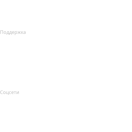
Какой у меня IP-адрес??
Уведомление о сборе данных в Калифорнии
Поддержка
Справочный центр
Связаться с нами
Подача жалоб
Layered Access Request
Accessibility
Соцсети
Facebook
Twitter
Instagram
YouTube