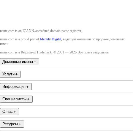
name.com is an ICANN-accredited domain name registrar.
name.com is a proud part of
Identity Digital
, ведущей компании по продаже доменных
имен.
name.com is a Registered Trademark. © 2001 — 2026 Все права защищены
Доменные имена
＋
Услуги
＋
Информация
＋
Специалисты
＋
О нас
＋
Ресурсы
＋