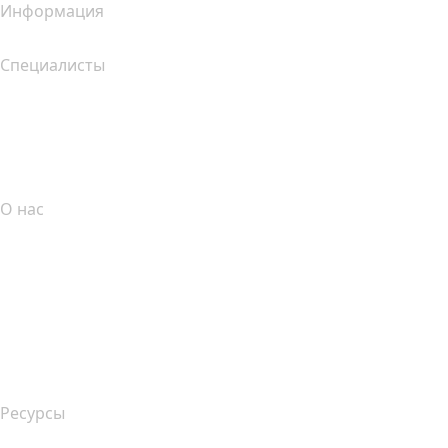
Информация
Специалисты
Инвестиции в домены
name.com API
Партнерская программа
О нас
The name.com Team
Вакансии
name.gives
name.com Blog
Newsroom
Ресурсы
Поиск по Whois