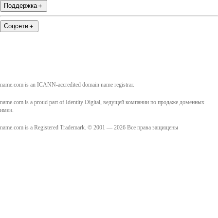
Поддержка
＋
Соцсети
＋
name.com is an ICANN-accredited domain name registrar.
name.com is a proud part of Identity Digital, ведущей компании по продаже доменных
имен.
name.com is a Registered Trademark. © 2001 — 2026 Все права защищены