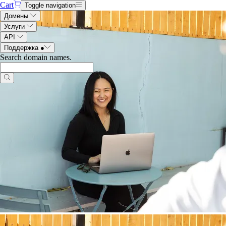
Cart
Toggle navigation
Домены
Услуги
API
Поддержка
●
Search domain names
.