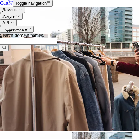
Cart
Toggle navigation
Домены
Услуги
API
Поддержка
●
Search domain names
.