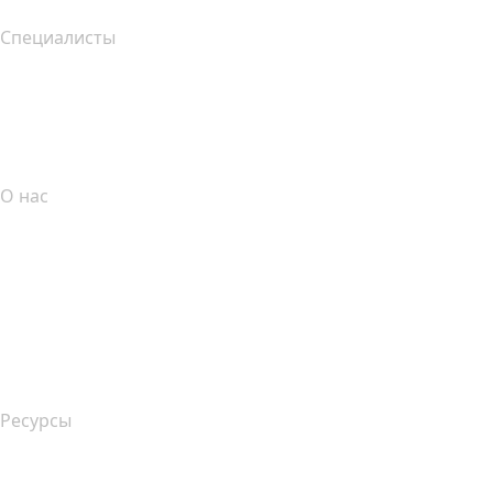
Специалисты
Инвестиции в домены
name.com API
Партнерская программа
О нас
The name.com Team
Вакансии
name.gives
name.com Blog
Newsroom
Ресурсы
Поиск по Whois
Какой у меня IP-адрес??