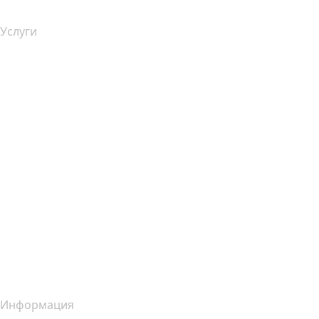
Услуги
Хостинг
Облачный хостинг
Хостинг для WordPress
Почта Titan
Google Workspace
SSL-сертификаты
Конструктор сайтов Wix
Услуги для сайтов (сравнение)
Обзор почтовых услуг
Обзор хостинг-услуг
Обзор SSL-продуктов
Информация