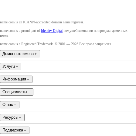
name.com is an ICANN-accredited domain name registrar.
name.com is a proud part of
Identity Digital
, ведущей компании по продаже доменных
имен.
name.com is a Registered Trademark. © 2001 — 2026 Все права защищены
Доменные имена
＋
Услуги
＋
Информация
＋
Специалисты
＋
О нас
＋
Ресурсы
＋
Поддержка
＋