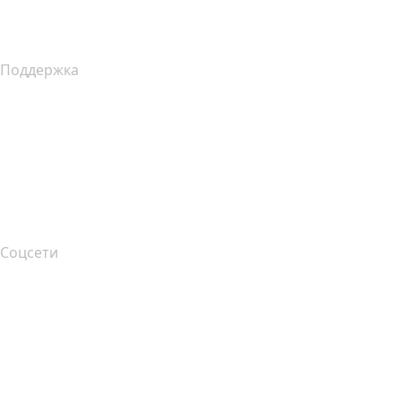
Уведомление о сборе данных в Калифорнии
Поддержка
Справочный центр
Связаться с нами
Подача жалоб
Layered Access Request
Accessibility
Соцсети
Facebook
Twitter
Instagram
YouTube