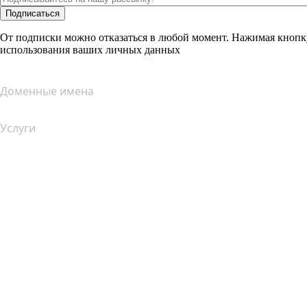
Подписаться
От подписки можно отказаться в любой момент. Нажимая кнопк
использования ваших личных данных
Доменные имена
Услуги
Хостинг
Облачный хостинг
Хостинг для WordPress
Почта Titan
Google Workspace
SSL-сертификаты
Конструктор сайтов Wix
Услуги для сайтов (сравнение)