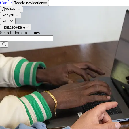
Cart
Toggle navigation
Домены
Услуги
API
Поддержка
●
Search domain names
.