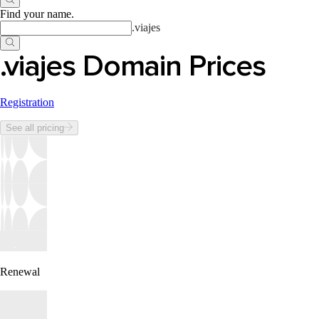
Find your name
.
.
viajes
.viajes Domain Prices
Registration
See all pricing
Renewal