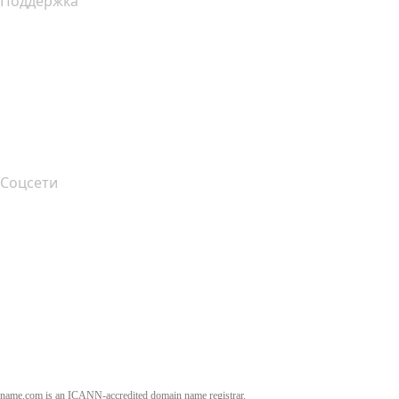
Поддержка
Справочный центр
Связаться с нами
Подача жалоб
Layered Access Request
Accessibility
Соцсети
Facebook
Twitter
Instagram
YouTube
name.com is an ICANN-accredited domain name registrar.