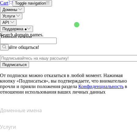
Cart
Toggle navigation
Домены
Услуги
API
Поддержка
●
Search domain names
.
Темный режим
Давайте общаться!
Подписаться
От подписки можно отказаться в любой момент. Нажимая
кнопку «Подписаться», вы подтверждаете, что внимательно
прочли и прияли положения раздела
Конфиденциальность
в
отношении использования ваших личных данных
Доменные имена
Услуги
Хостинг