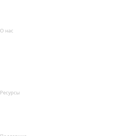
name.com API
Партнерская программа
О нас
The name.com Team
Вакансии
name.gives
name.com Blog
Newsroom
Ресурсы
Поиск по Whois
Какой у меня IP-адрес??
Уведомление о сборе данных в Калифорнии