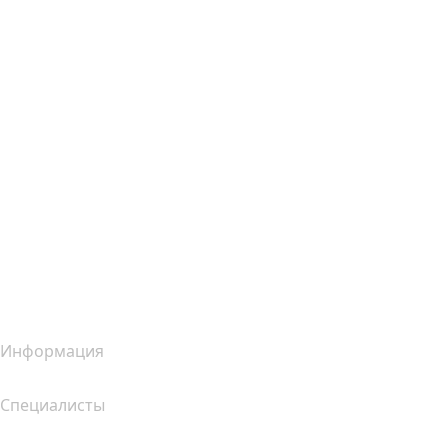
Облачный хостинг
Хостинг для WordPress
Почта Titan
Google Workspace
SSL-сертификаты
Конструктор сайтов Wix
Услуги для сайтов (сравнение)
Обзор почтовых услуг
Обзор хостинг-услуг
Обзор SSL-продуктов
Информация
Специалисты
Инвестиции в домены