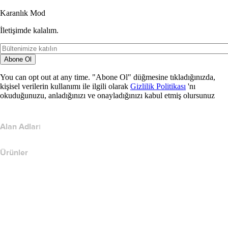
Karanlık Mod
İletişimde kalalım.
Abone Ol
You can opt out at any time. "Abone Ol" düğmesine tıkladığınızda,
kişisel verilerin kullanımı ile ilgili olarak
Gizlilik Politikası
'nı
okuduğunuzu, anladığınızı ve onayladığınızı kabul etmiş olursunuz
Alan Adları
Ürünler
Web Barındırma
Bulut Barındırma
WordPress Barındırma
Titan Email