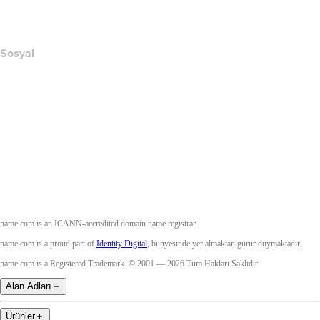
Accessibility
Sosyal
Facebook
Twitter
Instagram
YouTube
name.com is an ICANN-accredited domain name registrar.
name.com is a proud part of
Identity Digital
, bünyesinde yer almaktan gurur duymaktadır.
name.com is a Registered Trademark. © 2001 — 2026 Tüm Hakları Saklıdır
Alan Adları
＋
Ürünler
＋