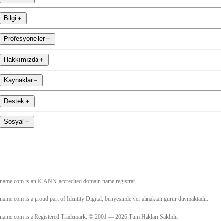
Bilgi
＋
Profesyoneller
＋
Hakkımızda
＋
Kaynaklar
＋
Destek
＋
Sosyal
＋
name.com is an ICANN-accredited domain name registrar.
name.com is a proud part of Identity Digital, bünyesinde yer almaktan gurur duymaktadır.
name.com is a Registered Trademark. © 2001 — 2026 Tüm Hakları Saklıdır