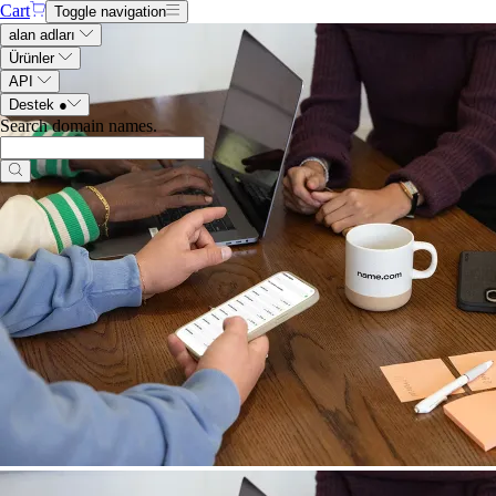
Cart
Toggle navigation
alan adları
Ürünler
API
Destek
●
Search domain names
.