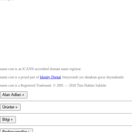
Facebook
Twitter
Instagram
YouTube
name.com is an ICANN-accredited domain name registrar.
name.com is a proud part of
Identity Digital
, bünyesinde yer almaktan gurur duymaktadır.
name.com is a Registered Trademark. © 2001 — 2026 Tüm Hakları Saklıdır
Alan Adları
＋
Ürünler
＋
Bilgi
＋
Profesyoneller
＋