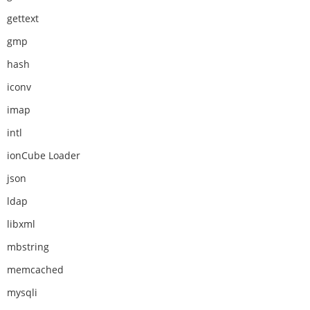
gettext
gmp
hash
iconv
imap
intl
ionCube Loader
json
ldap
libxml
mbstring
memcached
mysqli