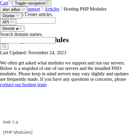
Cart
Toggle navigation
Name.com
Support
Articles
Hosting PHP Modules
alan adları
Search Help Center articles
.
Ürünler
API
Destek
●
Search domain names
.
Hosting PHP Modules
Last Updated: November 24, 2023
We often get asked what modules we support and run our servers.
Below is a snapshot of one of our servers and the installed PHO
modules. Please keep in mind servers may vary slightly and updates
are frequently made. If you have any questions or concerns, please
contact our hosting team
PHP 7.4
[PHP Modules]