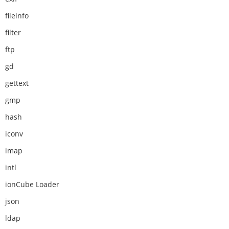
fileinfo
filter
ftp
gd
gettext
gmp
hash
iconv
imap
intl
ionCube Loader
json
ldap