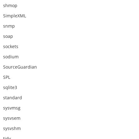
shmop
SimpleXML
snmp
soap
sockets
sodium
SourceGuardian
SPL
sqlite3
standard
sysvmsg
sysvsem
sysvshm
tidy