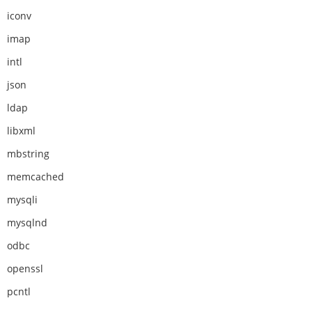
iconv
imap
intl
json
ldap
libxml
mbstring
memcached
mysqli
mysqlnd
odbc
openssl
pcntl