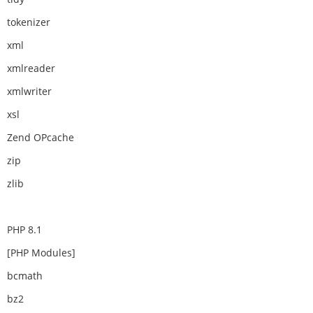
tokenizer
xml
xmlreader
xmlwriter
xsl
Zend OPcache
zip
zlib
PHP 8.1
[PHP Modules]
bcmath
bz2