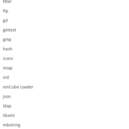
filter
ftp
gd
gettext
gmp
hash
iconv
imap
intl
ionCube Loader
json
ldap
libxml
mbstring