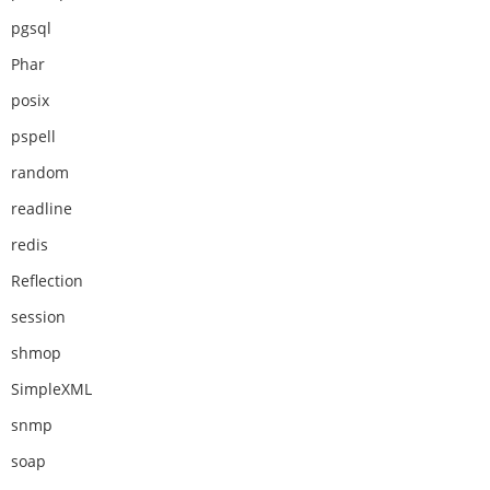
pgsql
Phar
posix
pspell
random
readline
redis
Reflection
session
shmop
SimpleXML
snmp
soap