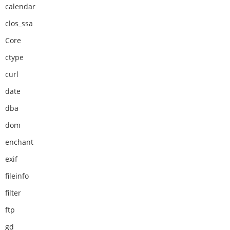
calendar
clos_ssa
Core
ctype
curl
date
dba
dom
enchant
exif
fileinfo
filter
ftp
gd