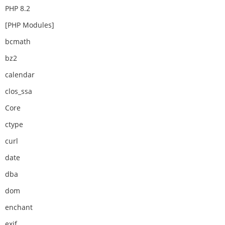
PHP 8.2
[PHP Modules]
bcmath
bz2
calendar
clos_ssa
Core
ctype
curl
date
dba
dom
enchant
exif