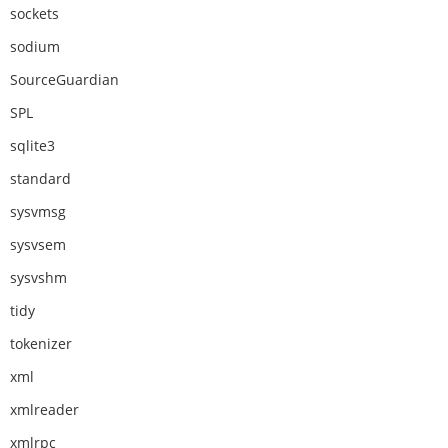
sockets
sodium
SourceGuardian
SPL
sqlite3
standard
sysvmsg
sysvsem
sysvshm
tidy
tokenizer
xml
xmlreader
xmlrpc