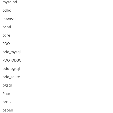
mysqlnd
odbc
openssl
pcntl
pcre
PDO
pdo_mysql
PDO_ODBC
pdo_pgsql
pdo_sqlite
pgsql
Phar
posix
pspell