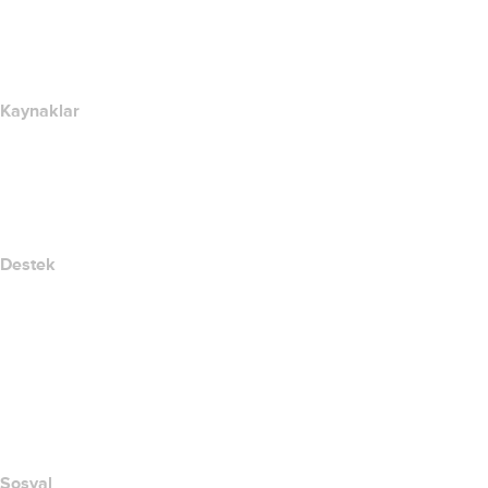
name.com Blog
Newsroom
Kaynaklar
Whois Arama
IP adresim nedir??
California Notice at Collection
Destek
Yardım Merkezi
Bize Ulaşın
Suistimali Bildir
Layered Access Request
Accessibility
Sosyal