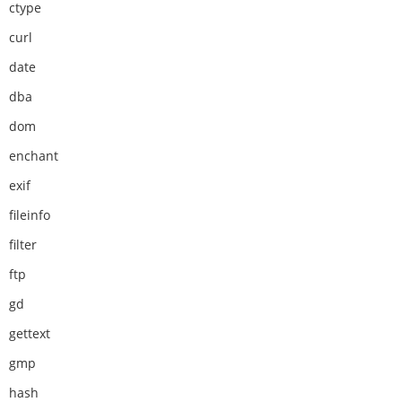
ctype
curl
date
dba
dom
enchant
exif
fileinfo
filter
ftp
gd
gettext
gmp
hash