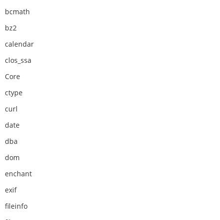
bcmath
bz2
calendar
clos_ssa
Core
ctype
curl
date
dba
dom
enchant
exif
fileinfo