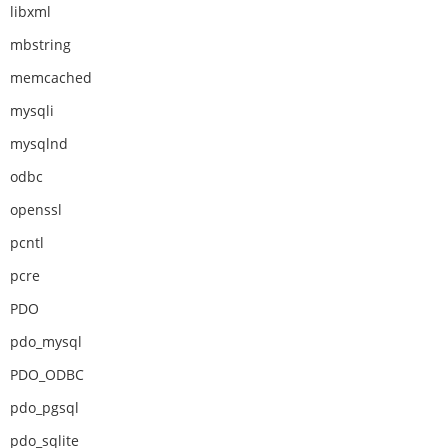
libxml
mbstring
memcached
mysqli
mysqlnd
odbc
openssl
pcntl
pcre
PDO
pdo_mysql
PDO_ODBC
pdo_pgsql
pdo_sqlite