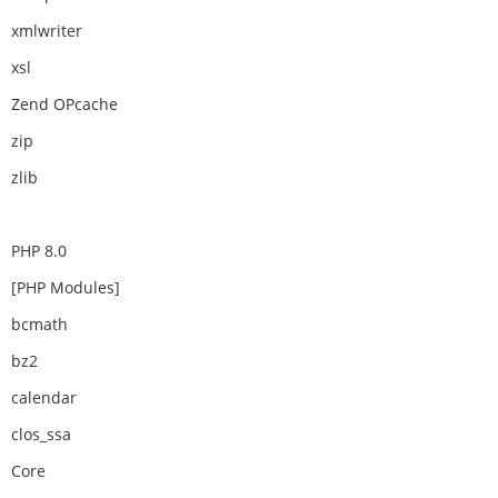
xmlwriter
xsl
Zend OPcache
zip
zlib
PHP 8.0
[PHP Modules]
bcmath
bz2
calendar
clos_ssa
Core