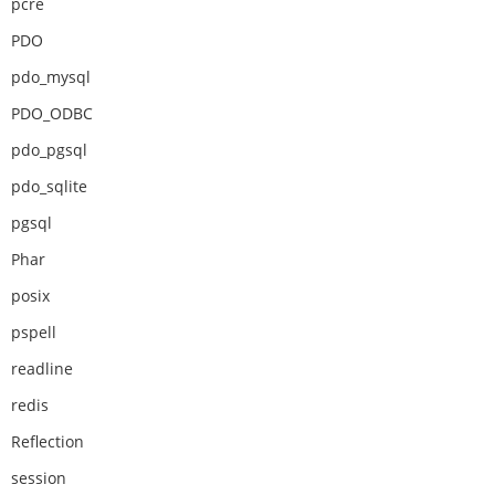
pcre
PDO
pdo_mysql
PDO_ODBC
pdo_pgsql
pdo_sqlite
pgsql
Phar
posix
pspell
readline
redis
Reflection
session