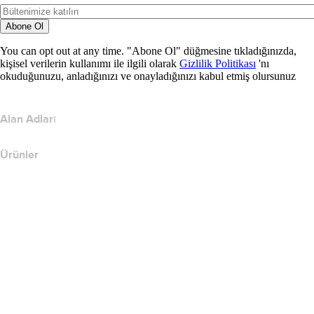
Abone Ol
You can opt out at any time. "Abone Ol" düğmesine tıkladığınızda,
kişisel verilerin kullanımı ile ilgili olarak
Gizlilik Politikası
'nı
okuduğunuzu, anladığınızı ve onayladığınızı kabul etmiş olursunuz
Alan Adları
Ürünler
Web Barındırma
Bulut Barındırma
WordPress Barındırma
Titan Email
Google Workspace
SSL Sertifikaları
Wix Web Sitesi Oluşturucu