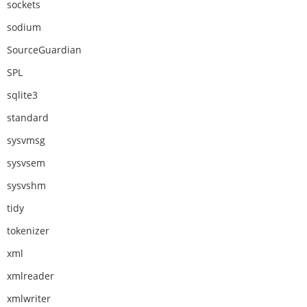
sockets
sodium
SourceGuardian
SPL
sqlite3
standard
sysvmsg
sysvsem
sysvshm
tidy
tokenizer
xml
xmlreader
xmlwriter