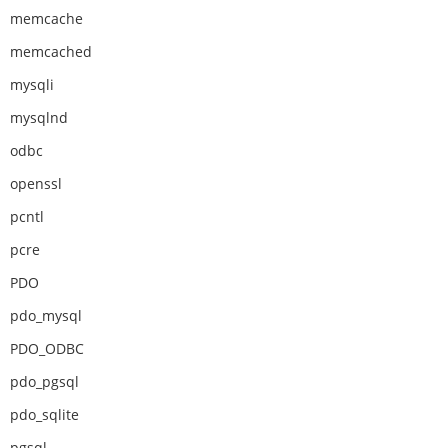
memcache
memcached
mysqli
mysqlnd
odbc
openssl
pcntl
pcre
PDO
pdo_mysql
PDO_ODBC
pdo_pgsql
pdo_sqlite
pgsql