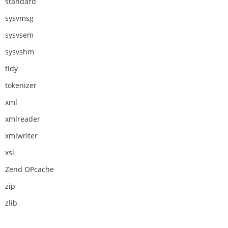
standard
sysvmsg
sysvsem
sysvshm
tidy
tokenizer
xml
xmlreader
xmlwriter
xsl
Zend OPcache
zip
zlib