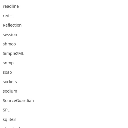
readline
redis
Reflection
session
shmop
SimpleXML
snmp
soap
sockets
sodium
SourceGuardian
SPL
sqlite3