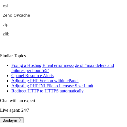
xsl
Zend OPcache
zip
zlib
Similar Topics
Fixing a Hosting Email error message of "max defers and
failures per hour 5/5"
Cpanel Resource Alerts
Adjusting PHP Version within cPanel
Adjusting PHP.INI File to Increase Size Limit
Redirect HTTP to HTTPS automatically
Chat with an expert
Live agent:
24/7
Başlayın