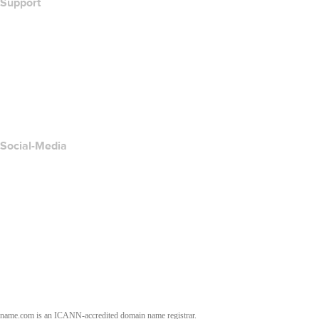
Support
Hilfe-Center
Kontakt
Missbrauch melden
Layered Access Request
Accessibility
Social-Media
Facebook
Twitter
Instagram
YouTube
name.com is an ICANN-accredited domain name registrar.