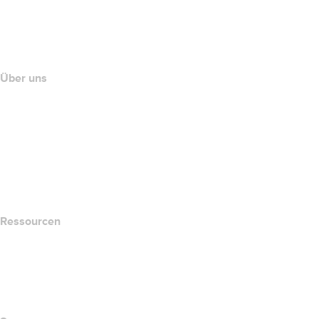
name.com API
Partnerprogramm
Über uns
The name.com Team
Karriere
name.gives
name.com Blog
Newsroom
Ressourcen
Whois-Suche
Wie lautet meine IP-Adresse??
California Notice at Collection