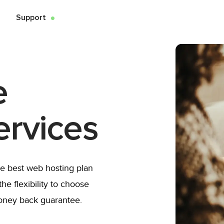
Support
●
e
rvices
he best web hosting plan
he flexibility to choose
money back guarantee.