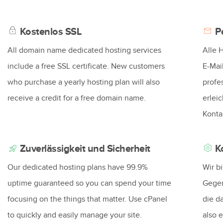
Kostenlos SSL
Pe
All domain name dedicated hosting services
Alle 
include a free SSL certificate. New customers
E-Mai
who purchase a yearly hosting plan will also
profe
receive a credit for a free domain name.
erlei
Konta
Zuverlässigkeit und Sicherheit
Ko
Our dedicated hosting plans have 99.9%
Wir b
uptime guaranteed so you can spend your time
Gegen
focusing on the things that matter. Use cPanel
die d
to quickly and easily manage your site.
also 