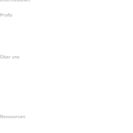
Informationen
Profis
Investieren in Domains
name.com API
Partnerprogramm
Über uns
The name.com Team
Karriere
name.gives
name.com Blog
Newsroom
Ressourcen
Whois-Suche