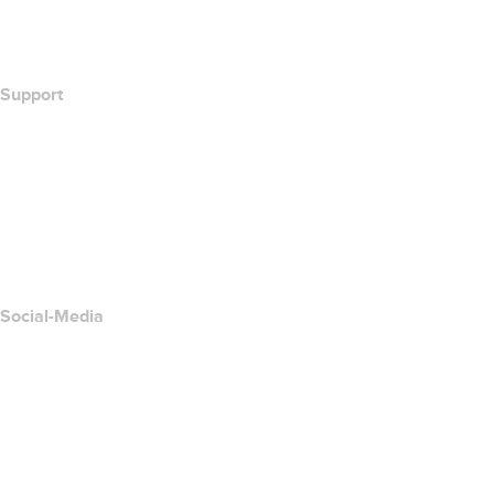
Wie lautet meine IP-Adresse??
California Notice at Collection
Support
Hilfe-Center
Kontakt
Missbrauch melden
Layered Access Request
Accessibility
Social-Media
Facebook
Twitter
Instagram
YouTube