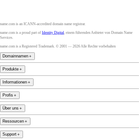
name.com is an ICANN-accredited domain name registrar.
name.com is a proud part of
Identity Digital
, einem führenden Anbieter von Domain Name
Services.
name.com is a Registered Trademark. © 2001 — 2026 Alle Rechte vorbehalten
Domainnamen
＋
Produkte
＋
Informationen
＋
Profis
＋
Über uns
＋
Ressourcen
＋
Support
＋