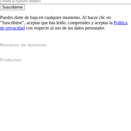
Suscribirme
Puedes darte de baja en cualquier momento. Al hacer clic en
"Suscribirse", aceptas que has leído, comprendes y aceptas la
Política
de privacidad
con respecto al uso de tus datos personales
Nombres de dominios
Productos
Hospedaje web
Hospedaje en la nube
Hospedaje WordPress
Titan Email
Google Workspace
Certificados SSL
Website Builder de Wix
Comparar productos para websites