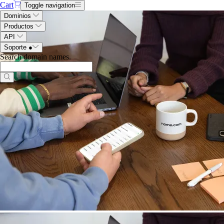
Cart
Toggle navigation
Dominios
Productos
API
Soporte
●
Search domain names
.