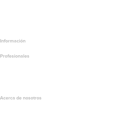
Comparar productos de correo electrónico
Comparar productos de hospedaje
Comparar productos SSL
Información
Profesionales
Inversión en dominios
name.com API
Programa de afiliados
Acerca de nosotros
The name.com Team
Empleos
name.gives