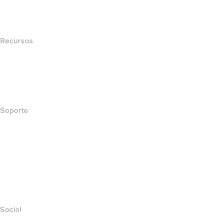
name.com Blog
Newsroom
Recursos
Búsqueda Whois
Qué es mi dirección IP?
California Notice at Collection
Soporte
Centro de ayuda
Contáctanos
Informar abuso
Layered Access Request
Accessibility
Social