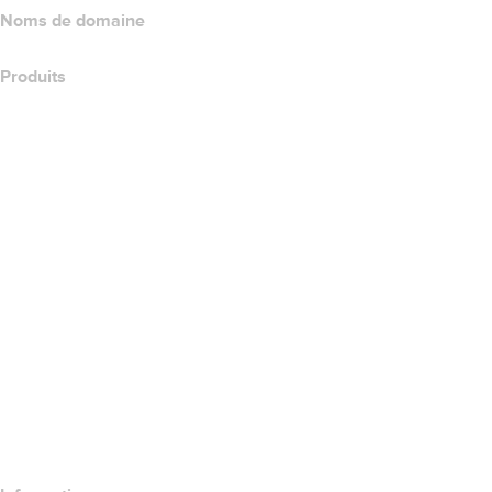
Noms de domaine
Produits
Hébergement web
Hébergement cloud
Hébergement WordPress
Titan Email
Google Workspace
Certificats SSL
Wix Website Builder
Comparer les produits de site web
Comparer les produits de messagerie
Comparer les produits d’hébergement
Comparer les produits SSL