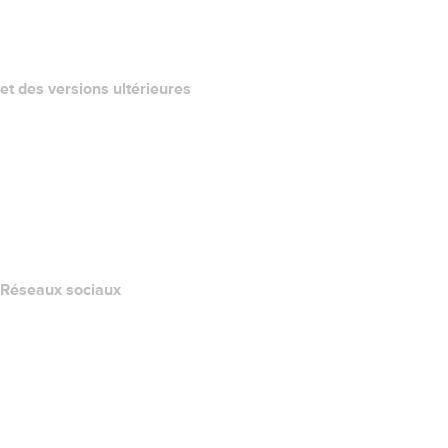
QUELLE EST MON ADRESSE IP?
California Notice at Collection
et des versions ultérieures
Centre d'aide
Nous contacter
Signaler un abus
Layered Access Request
Accessibility
Réseaux sociaux
Facebook
Twitter
Instagram
YouTube