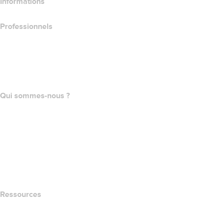
Informations
Professionnels
Achat de domaines
name.com API
Programme d'affiliation
Qui sommes-nous ?
The name.com Team
Carrières
name.gives
name.com Blog
Newsroom
Ressources
Recherche Whois