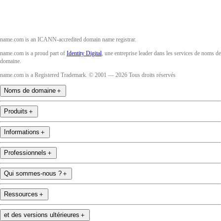
name.com is an ICANN-accredited domain name registrar.
name.com is a proud part of
Identity Digital
, une entreprise leader dans les services de noms de
domaine.
name.com is a Registered Trademark. © 2001 — 2026 Tous droits réservés
Noms de domaine
＋
Produits
＋
Informations
＋
Professionnels
＋
Qui sommes-nous ?
＋
Ressources
＋
et des versions ultérieures
＋