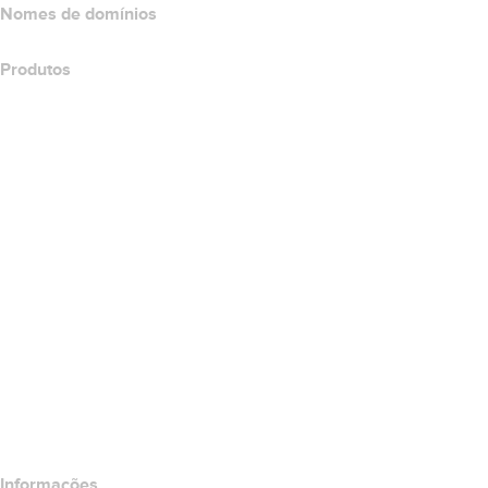
Nomes de domínios
Produtos
Hospedagem Web
Hospedagem em nuvem
Hospedagem do WordPress
Titan Email
Google Workspace
Certificados SSL
Wix Website Builder
Comparar produtos do site
Comparar produtos de e-mail
Comparar produtos de hospedagem
Comparar produtos SSL
Informações