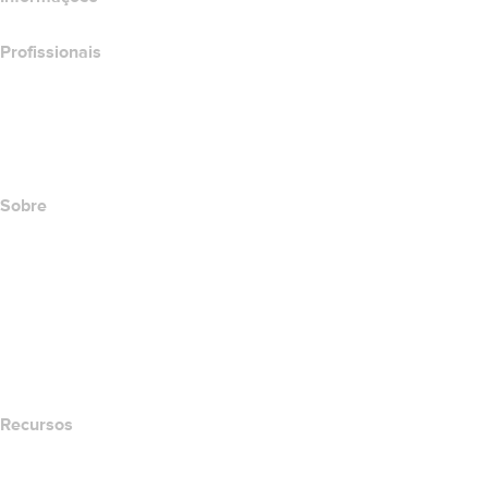
Profissionais
Investimento em domínios
name.com API
Programa de afiliados
Sobre
The name.com Team
Carreiras
name.gives
name.com Blog
Newsroom
Recursos
Pesquisa Whois