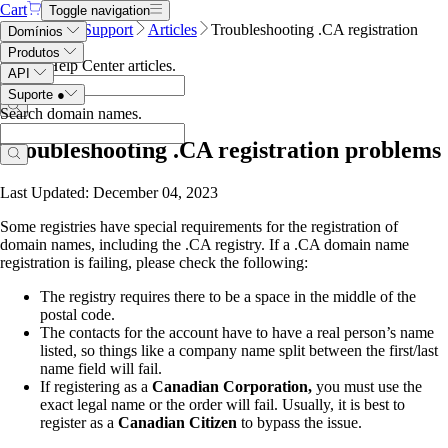
Cart
Toggle navigation
Name.com
Support
Articles
Troubleshooting .CA registration
Domínios
problems
Produtos
Search Help Center articles
.
API
Suporte
●
Search domain names
.
Troubleshooting .CA registration problems
Last Updated: December 04, 2023
Some registries have special requirements for the registration of
domain names, including the .CA registry. If a .CA domain name
registration is failing, please check the following:
The registry requires there to be a space in the middle of the
postal code.
The contacts for the account have to have a real person’s name
listed, so things like a company name split between the first/last
name field will fail.
If registering as a
Canadian Corporation,
you must use the
exact legal name or the order will fail. Usually, it is best to
register as a
Canadian Citizen
to bypass the issue.