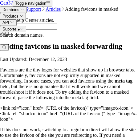
Cart
Toggle navigation
Name.com
Support
Articles
Adding favicons in masked
Domínios
forwarding
Produtos
Search Help Center articles
.
API
Suporte
●
Search domain names
.
Adding favicons in masked forwarding
Last Updated: December 12, 2023
Favicons are the tiny logos for websites that show up in browser tabs.
Unfortunately, favicons are not explicitly supported in masked
forwarding. In some cases, you can add favicons using the
meta tag
field, but there is no guarantee that it will work and we cannot
troubleshoot it if it does not. To try adding the favicon to a masked
forward, paste the following into the meta tag field:
<link rel="icon" href="(URL of the favicon)" type="image/x-icon">
<link rel="shortcut icon" href="(URL of the favicon)" type="image/x-
icon">
If this does not work, switching to a regular redirect will allow the site
to use the favicon of the site you are redirecting to. If you need a