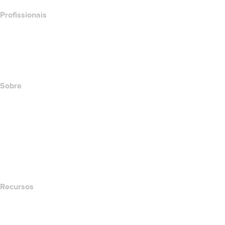
Profissionais
Investimento em domínios
name.com API
Programa de afiliados
Sobre
The name.com Team
Carreiras
name.gives
name.com Blog
Newsroom
Recursos
Pesquisa Whois
Qual é meu endereço de IP?