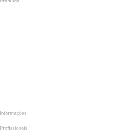
Produtos
Hospedagem Web
Hospedagem em nuvem
Hospedagem do WordPress
Titan Email
Google Workspace
Certificados SSL
Wix Website Builder
Comparar produtos do site
Comparar produtos de e-mail
Comparar produtos de hospedagem
Comparar produtos SSL
Informações
Profissionais