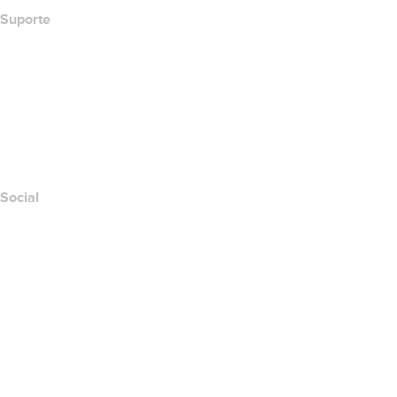
Suporte
Central de Ajuda
Contato
Denunciar abuso
Layered Access Request
Accessibility
Social
Facebook
Twitter
Instagram
YouTube