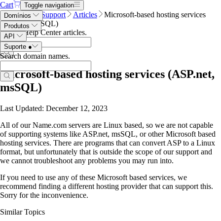
Cart
Toggle navigation
Name.com
Support
Articles
Microsoft-based hosting services
Domínios
(ASP.net, msSQL)
Produtos
Search Help Center articles
.
API
Suporte
●
Search domain names
.
Microsoft-based hosting services (ASP.net,
msSQL)
Last Updated: December 12, 2023
All of our Name.com servers are Linux based, so we are not capable
of supporting systems like ASP.net, msSQL, or other Microsoft based
hosting services. There are programs that can convert ASP to a Linux
format, but unfortunately that is outside the scope of our support and
we cannot troubleshoot any problems you may run into.
If you need to use any of these Microsoft based services, we
recommend finding a different hosting provider that can support this.
Sorry for the inconvenience.
Similar Topics