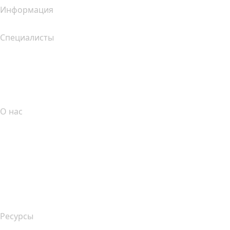
Информация
Специалисты
Инвестиции в домены
name.com API
Партнерская программа
О нас
The name.com Team
Вакансии
name.gives
name.com Blog
Newsroom
Ресурсы