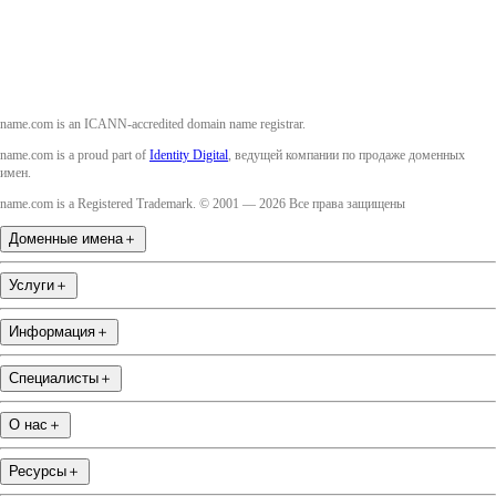
name.com is an ICANN-accredited domain name registrar.
name.com is a proud part of
Identity Digital
, ведущей компании по продаже доменных
имен.
name.com is a Registered Trademark. © 2001 — 2026 Все права защищены
Доменные имена
＋
Услуги
＋
Информация
＋
Специалисты
＋
О нас
＋
Ресурсы
＋