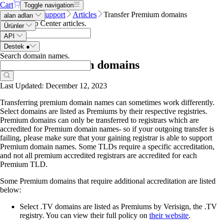
Cart
Toggle navigation
Name.com
Support
Articles
Transfer Premium domains
alan adları
Search Help Center articles
.
Ürünler
API
Destek
●
Search domain names
.
Transfer Premium domains
Last Updated: December 12, 2023
Transferring premium domain names can sometimes work differently.
Select domains are listed as Premiums by their respective registries.
Premium domains can only be transferred to registrars which are
accredited for Premium domain names- so if your outgoing transfer is
failing, please make sure that your gaining registrar is able to support
Premium domain names. Some TLDs require a specific accreditation,
and not all premium accredited registrars are accredited for each
Premium TLD.
Some Premium domains that require additional accreditation are listed
below:
Select .TV domains are listed as Premiums by Verisign, the .TV
registry. You can view their full policy on
their website
.