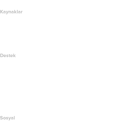
Kaynaklar
Whois Arama
IP adresim nedir??
California Notice at Collection
Destek
Yardım Merkezi
Bize Ulaşın
Suistimali Bildir
Layered Access Request
Accessibility
Sosyal
Facebook
Twitter