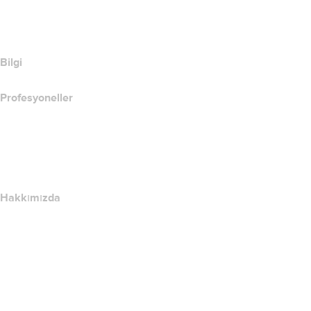
Barındırma Ürünlerini Karşılaştır
SSL Ürünlerini Karşılaştır
Bilgi
Profesyoneller
Alan Adı Yatırımı
name.com API
Satış Ortağı Programı
Hakkımızda
The name.com Team
Kariyerler
name.gives
name.com Blog
Newsroom