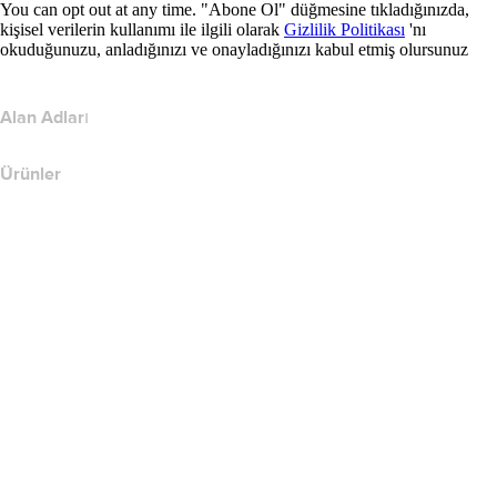
You can opt out at any time. "Abone Ol" düğmesine tıkladığınızda,
kişisel verilerin kullanımı ile ilgili olarak
Gizlilik Politikası
'nı
okuduğunuzu, anladığınızı ve onayladığınızı kabul etmiş olursunuz
Alan Adları
Ürünler
Web Barındırma
Bulut Barındırma
WordPress Barındırma
Titan Email
Google Workspace
SSL Sertifikaları
Wix Web Sitesi Oluşturucu
Web Sitesi Ürünlerini Karşılaştırın
E-posta Ürünlerini Karşılaştır