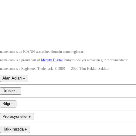
Instagram
YouTube
name.com is an ICANN-accredited domain name registrar.
name.com is a proud part of
Identity Digital
, bünyesinde yer almaktan gurur duymaktadır.
name.com is a Registered Trademark. © 2001 — 2026 Tüm Hakları Saklıdır
Alan Adları
＋
Ürünler
＋
Bilgi
＋
Profesyoneller
＋
Hakkımızda
＋