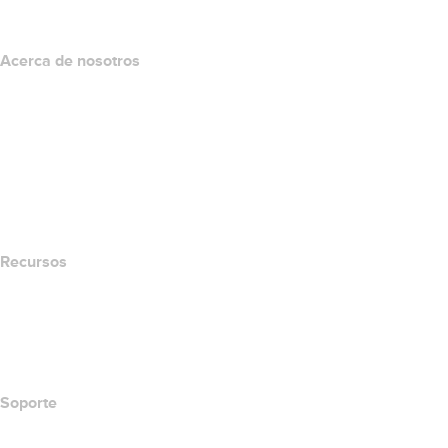
Programa de afiliados
Acerca de nosotros
The name.com Team
Empleos
name.gives
name.com Blog
Newsroom
Recursos
Búsqueda Whois
Qué es mi dirección IP?
California Notice at Collection
Soporte
Centro de ayuda