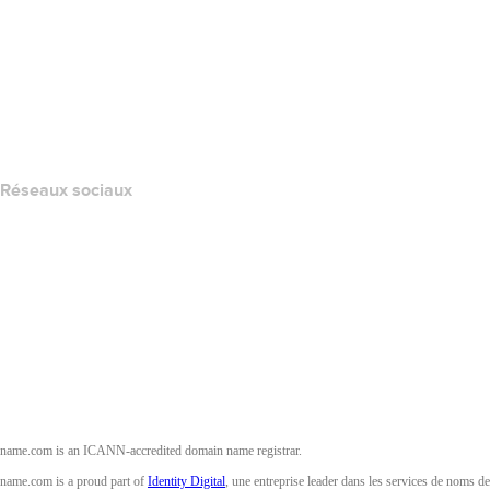
Centre d'aide
Nous contacter
Signaler un abus
Layered Access Request
Accessibility
Réseaux sociaux
Facebook
Twitter
Instagram
YouTube
name.com is an ICANN-accredited domain name registrar.
name.com is a proud part of
Identity Digital
, une entreprise leader dans les services de noms de