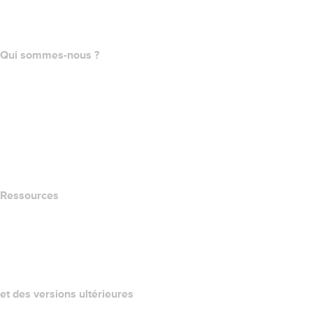
Programme d'affiliation
Qui sommes-nous ?
The name.com Team
Carrières
name.gives
name.com Blog
Newsroom
Ressources
Recherche Whois
QUELLE EST MON ADRESSE IP?
California Notice at Collection
et des versions ultérieures