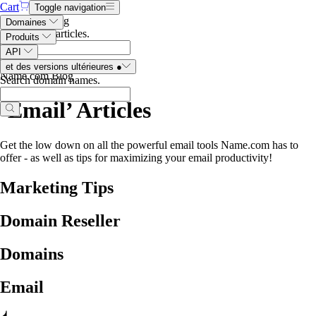
Cart
Toggle navigation
Search the blog
Domaines
Search blog articles
.
Produits
API
et des versions ultérieures
●
Name.com Blog
Search domain names
.
‘Email’
Articles
Get the low down on all the powerful email tools Name.com has to
offer - as well as tips for maximizing your email productivity!
Marketing Tips
Domain Reseller
Domains
Email