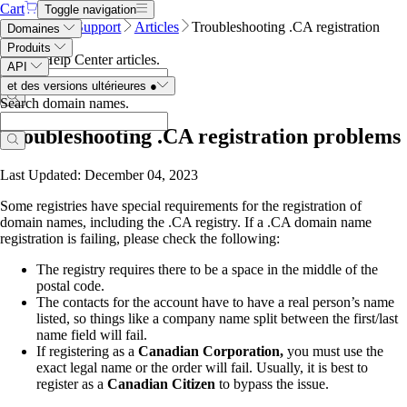
Cart
Toggle navigation
Name.com
Support
Articles
Troubleshooting .CA registration
Domaines
problems
Produits
Search Help Center articles
.
API
et des versions ultérieures
●
Search domain names
.
Troubleshooting .CA registration problems
Last Updated: December 04, 2023
Some registries have special requirements for the registration of
domain names, including the .CA registry. If a .CA domain name
registration is failing, please check the following:
The registry requires there to be a space in the middle of the
postal code.
The contacts for the account have to have a real person’s name
listed, so things like a company name split between the first/last
name field will fail.
If registering as a
Canadian Corporation,
you must use the
exact legal name or the order will fail. Usually, it is best to
register as a
Canadian Citizen
to bypass the issue.