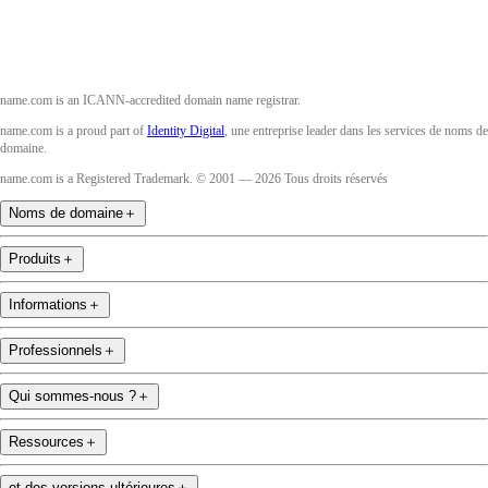
name.com is an ICANN-accredited domain name registrar.
name.com is a proud part of
Identity Digital
, une entreprise leader dans les services de noms de
domaine.
name.com is a Registered Trademark. © 2001 — 2026 Tous droits réservés
Noms de domaine
＋
Produits
＋
Informations
＋
Professionnels
＋
Qui sommes-nous ?
＋
Ressources
＋
et des versions ultérieures
＋