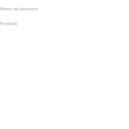
Noms de domaine
Produits
Hébergement web
Hébergement cloud
Hébergement WordPress
Titan Email
Google Workspace
Certificats SSL
Wix Website Builder
Comparer les produits de site web
Comparer les produits de messagerie
Comparer les produits d’hébergement
Comparer les produits SSL