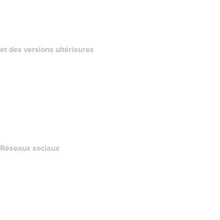
QUELLE EST MON ADRESSE IP?
California Notice at Collection
et des versions ultérieures
Centre d'aide
Nous contacter
Signaler un abus
Layered Access Request
Accessibility
Réseaux sociaux
Facebook
Twitter
Instagram
YouTube