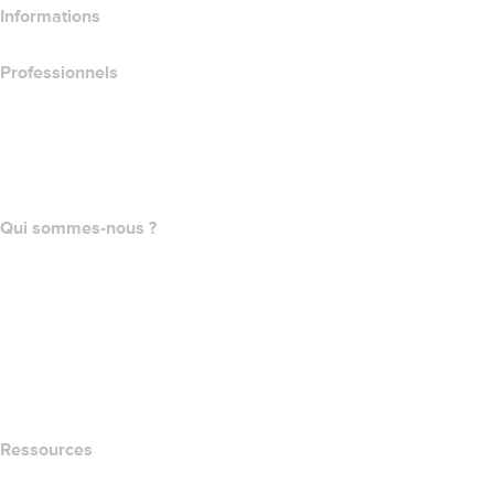
Informations
Professionnels
Achat de domaines
name.com API
Programme d'affiliation
Qui sommes-nous ?
The name.com Team
Carrières
name.gives
name.com Blog
Newsroom
Ressources
Recherche Whois