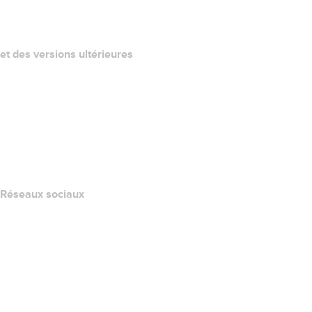
California Notice at Collection
et des versions ultérieures
Centre d'aide
Nous contacter
Signaler un abus
Layered Access Request
Accessibility
Réseaux sociaux
Facebook
Twitter
Instagram
YouTube