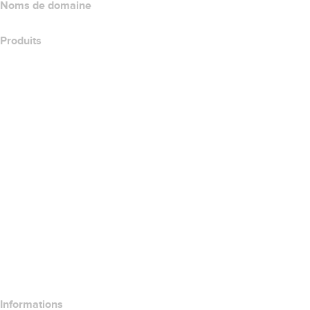
Noms de domaine
Produits
Hébergement web
Hébergement cloud
Hébergement WordPress
Titan Email
Google Workspace
Certificats SSL
Wix Website Builder
Comparer les produits de site web
Comparer les produits de messagerie
Comparer les produits d’hébergement
Comparer les produits SSL
Informations