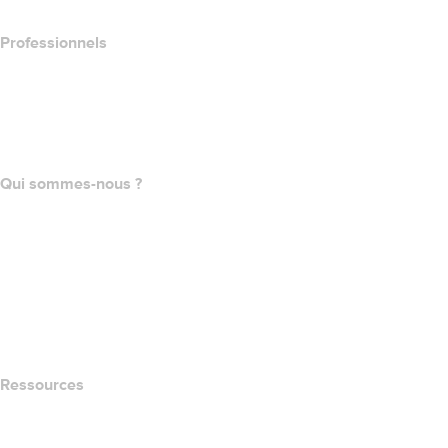
Professionnels
Achat de domaines
name.com API
Programme d'affiliation
Qui sommes-nous ?
The name.com Team
Carrières
name.gives
name.com Blog
Newsroom
Ressources
Recherche Whois
QUELLE EST MON ADRESSE IP?