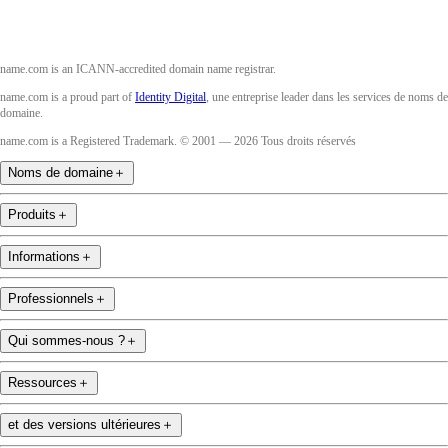
name.com is an ICANN-accredited domain name registrar.
name.com is a proud part of
Identity Digital
, une entreprise leader dans les services de noms de
domaine.
name.com is a Registered Trademark. © 2001 — 2026 Tous droits réservés
Noms de domaine
＋
Produits
＋
Informations
＋
Professionnels
＋
Qui sommes-nous ?
＋
Ressources
＋
et des versions ultérieures
＋