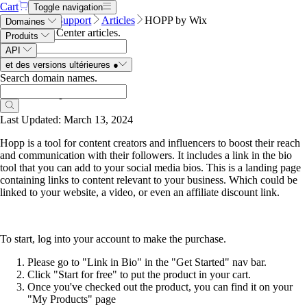
Cart
Toggle navigation
Name.com
Support
Articles
HOPP by Wix
Domaines
Search Help Center articles
.
Produits
API
et des versions ultérieures
●
Search domain names
.
HOPP by Wix
Last Updated: March 13, 2024
Hopp is a tool for content creators and influencers to boost their reach
and communication with their followers. It includes a link in the bio
tool that you can add to your social media bios. This is a landing page
containing links to content relevant to your business. Which could be
linked to your website, a video, or even an affiliate discount link.
To start, log into your account to make the purchase.
Please go to "Link in Bio" in the "Get Started" nav bar.
Click "Start for free" to put the product in your cart.
Once you've checked out the product, you can find it on your
"My Products" page