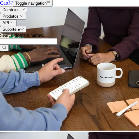
Cart
Toggle navigation
Domínios
Produtos
API
Suporte
●
Search domain names
.