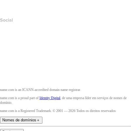
Accessibility
Social
Facebook
Twitter
Instagram
YouTube
name.com is an ICANN-accredited domain name registrar.
name.com is a proud part of
Identity Digital
, de uma empresa líder em serviços de nomes de
domínio.
name.com is a Registered Trademark. © 2001 — 2026 Todos os direitos reservados
Nomes de domínios
＋