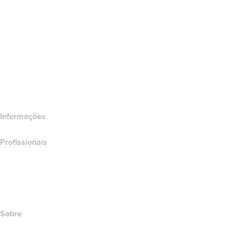
Certificados SSL
Wix Website Builder
Comparar produtos do site
Comparar produtos de e-mail
Comparar produtos de hospedagem
Comparar produtos SSL
Informações
Profissionais
Investimento em domínios
name.com API
Programa de afiliados
Sobre