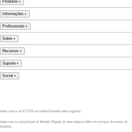
Produtos
＋
Informações
＋
Profissionais
＋
Sobre
＋
Recursos
＋
Suporte
＋
Social
＋
name.com is an ICANN-accredited domain name registrar.
name.com is a proud part of Identity Digital, de uma empresa líder em serviços de nomes de
domínio.