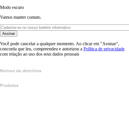
Modo escuro
Vamos manter contato.
Assinar
Você pode cancelar a qualquer momento. Ao clicar em "Assinar",
concorda que leu, compreendeu e autorizou a
Política de privacidade
com relação ao uso dos seus dados pessoais
Nomes de domínios
Produtos
Hospedagem Web
Hospedagem em nuvem
Hospedagem do WordPress
Titan Email
Google Workspace