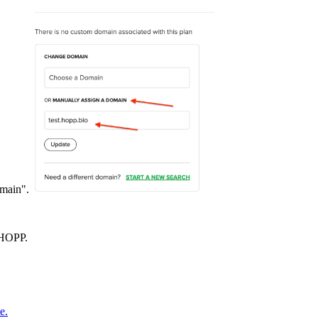
main".
 HOPP.
e.