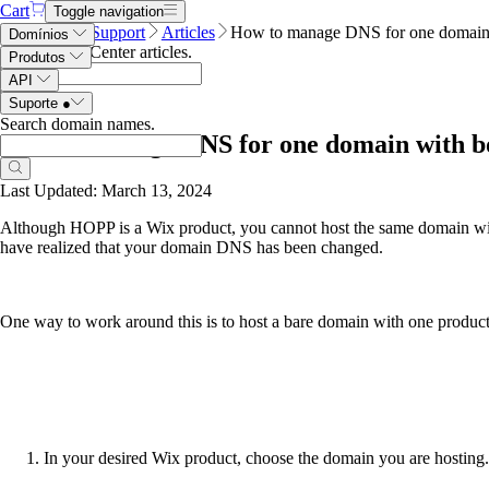
Cart
Toggle navigation
Name.com
Support
Articles
How to manage DNS for one domain
Domínios
Search Help Center articles
.
Produtos
API
Suporte
●
Search domain names
.
How to manage DNS for one domain with 
Last Updated: March 13, 2024
Although HOPP is a Wix product, you cannot host the same domain wit
have realized that your domain DNS has been changed.
One way to work around this is to host a bare domain with one product
In your desired Wix product, choose the domain you are hosting