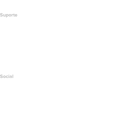
Suporte
Central de Ajuda
Contato
Denunciar abuso
Layered Access Request
Accessibility
Social
Facebook
Twitter
Instagram
YouTube