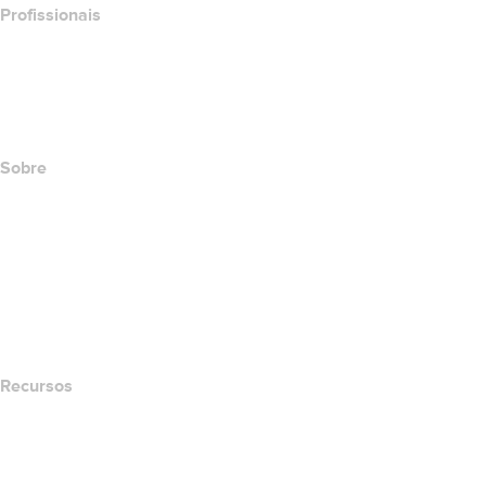
Profissionais
Investimento em domínios
name.com API
Programa de afiliados
Sobre
The name.com Team
Carreiras
name.gives
name.com Blog
Newsroom
Recursos
Pesquisa Whois
Qual é meu endereço de IP?
California Notice at Collection