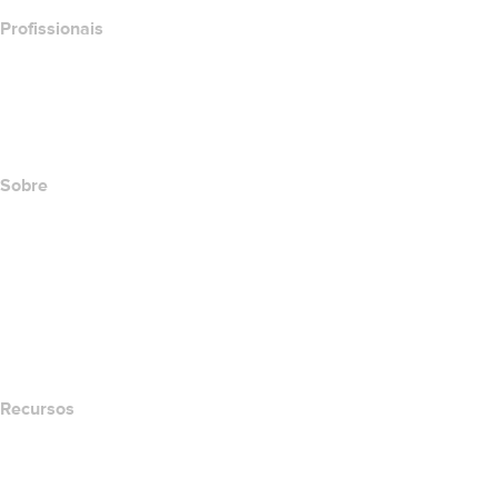
Profissionais
Investimento em domínios
name.com API
Programa de afiliados
Sobre
The name.com Team
Carreiras
name.gives
name.com Blog
Newsroom
Recursos
Pesquisa Whois
Qual é meu endereço de IP?