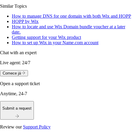
Similar Topics
How to manage DNS for one domain with both Wix and HOPP
HOPP by Wix
How to locate and use Wix Domain bundle voucher at a later
date.
Getting support for your Wix product
How to set up Wix in your Name.com account
Chat with an expert
Live agent:
24/7
Comece já
Open a support ticket
Anytime, 24-7
Submit a request
Review our
Support Policy