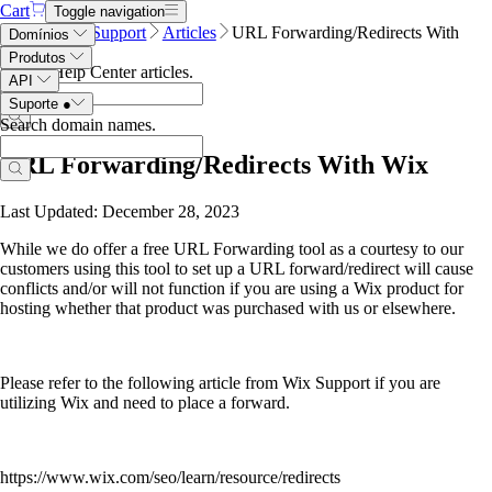
Cart
Toggle navigation
Name.com
Support
Articles
URL Forwarding/Redirects With
Domínios
Wix
Produtos
Search Help Center articles
.
API
Suporte
●
Search domain names
.
URL Forwarding/Redirects With Wix
Last Updated: December 28, 2023
While we do offer a free URL Forwarding tool as a courtesy to our
customers using this tool to set up a URL forward/redirect will cause
conflicts and/or will not function if you are using a Wix product for
hosting whether that product was purchased with us or elsewhere.
Please refer to the following article from Wix Support if you are
utilizing Wix and need to place a forward.
https://www.wix.com/seo/learn/resource/redirects