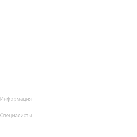
Хостинг для WordPress
Почта Titan
Google Workspace
SSL-сертификаты
Конструктор сайтов Wix
Услуги для сайтов (сравнение)
Обзор почтовых услуг
Обзор хостинг-услуг
Обзор SSL-продуктов
Информация
Специалисты
Инвестиции в домены
name.com API