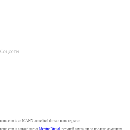
Справочный центр
Связаться с нами
Подача жалоб
Layered Access Request
Accessibility
Соцсети
Facebook
Twitter
Instagram
YouTube
name.com is an ICANN-accredited domain name registrar.
name.com is a proud part of
Identity Digital
, ведущей компании по продаже доменных