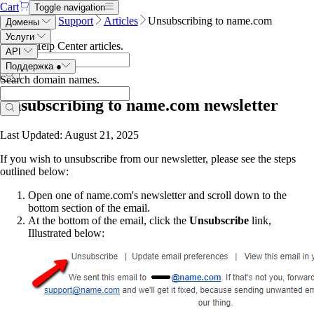
Cart
Toggle navigation
Name.com
Support
Articles
Unsubscribing to name.com
Домены
newsletter
Услуги
Search Help Center articles
.
API
Поддержка
●
Search domain names
.
Unsubscribing to name.com newsletter
Last Updated: August 21, 2025
If you wish to unsubscribe from our newsletter, please see the steps
outlined below:
Open one of name.com's newsletter and scroll down to the
bottom section of the email.
At the bottom of the email, click the
Unsubscribe
link,
Illustrated below: