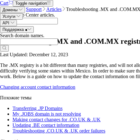
Cart
Toggle navigation
Name.com
Support
Articles
Troubleshooting .MX and .COM.MX r
Домены
Search Help Center articles
.
Услуги
API
Поддержка
●
Search domain names
.
Troubleshooting .MX and .COM.MX regist
Last Updated: December 12, 2023
The .MX registry is a bit different than many registries, and will not 
difficulty verifying some states within Mexico. In order to make sure
work. Below is a guide on how to update the contact information on fil
Changing account contact information
Похожие темы
Transferring .JP Domains
My .JOBS domain is not resolving
Making contact changes for .CO.UK & .UK
Updating .BE contact information
Troubleshooting .CO.UK & .UK order failures