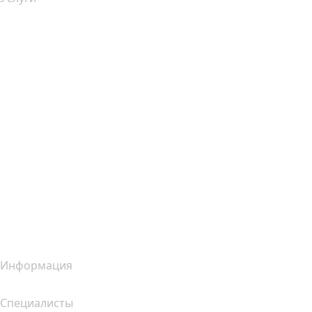
Хостинг
Облачный хостинг
Хостинг для WordPress
Почта Titan
Google Workspace
SSL-сертификаты
Конструктор сайтов Wix
Услуги для сайтов (сравнение)
Обзор почтовых услуг
Обзор хостинг-услуг
Обзор SSL-продуктов
Информация
Специалисты