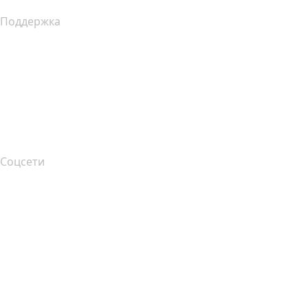
Поддержка
Справочный центр
Связаться с нами
Подача жалоб
Layered Access Request
Accessibility
Соцсети
Facebook
Twitter
Instagram
YouTube