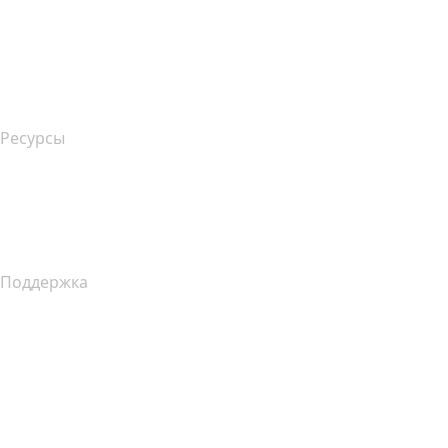
name.gives
name.com Blog
Newsroom
Ресурсы
Поиск по Whois
Какой у меня IP-адрес??
Уведомление о сборе данных в Калифорнии
Поддержка
Справочный центр
Связаться с нами
Подача жалоб
Layered Access Request
Accessibility