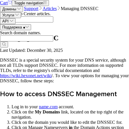
Cart
Toggle navigation
Name.com
Support
Articles
Managing DNSSEC
Домены
Search Help Center articles
.
Услуги
API
Поддержка
●
Search domain names
.
Managing DNSSEC
Last Updated: December 30, 2025
DNSSEC is a special security system for your DNS service, although
not all TLDs support DNSSEC. For more information on supported
TLDs, refer to the registry's official documentation and
https://wiki.hexonet.net/wiki
/. To view your options for managing your
DNSSEC, follow these steps:
How to access DNSSEC Management
Log in to your
name.com
account.
Click on the
My Domains
link, located on the top right of the
navigation.
Click on the domain you would like to edit the DNSSEC for.
Click on Manage Nameservers
in
the Domain Actions section