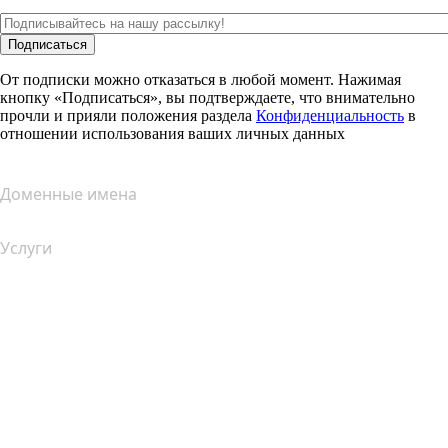
Подписаться
От подписки можно отказаться в любой момент. Нажимая
кнопку «Подписаться», вы подтверждаете, что внимательно
прочли и прияли положения раздела
Конфиденциальность
в
отношении использования ваших личных данных
Доменные имена
Услуги
Хостинг
Облачный хостинг
Хостинг для WordPress
Почта Titan
Google Workspace
SSL-сертификаты