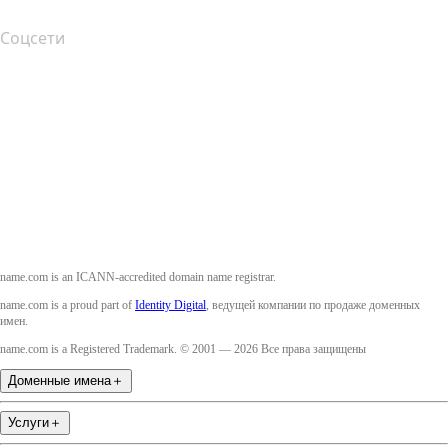
Соцсети
Facebook
Twitter
Instagram
YouTube
name.com is an ICANN-accredited domain name registrar.
name.com is a proud part of
Identity Digital
, ведущей компании по продаже доменных
имен.
name.com is a Registered Trademark. © 2001 — 2026 Все права защищены
Доменные имена
＋
Услуги
＋