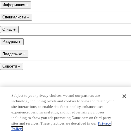
Информация
＋
Специалисты
＋
О нас
＋
Ресурсы
＋
Поддержка
＋
Соцсети
＋
Subject to your privacy choices, we and our partners use
technology including pixels and cookies to view and retain your
name.com is an ICANN-accredited domain name registrar.
site interactions, to enable site functionality, enhance user
experience, perform analytics, and for advertising purposes,
name.com is a proud part of Identity Digital, ведущей компании по продаже доменных
имен.
including to show you ads promoting Name.com on third-party
sites and services. These practices are described in our
Privacy
name.com is a Registered Trademark. © 2001 — 2026 Все права защищены
Policy.