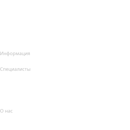
Конструктор сайтов Wix
Услуги для сайтов (сравнение)
Обзор почтовых услуг
Обзор хостинг-услуг
Обзор SSL-продуктов
Информация
Специалисты
Инвестиции в домены
name.com API
Партнерская программа
О нас
The name.com Team
Вакансии