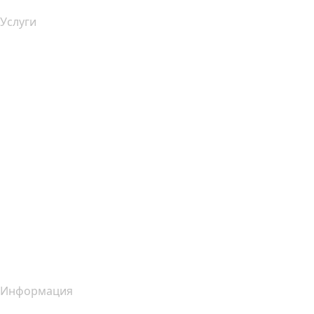
Услуги
Хостинг
Облачный хостинг
Хостинг для WordPress
Почта Titan
Google Workspace
SSL-сертификаты
Конструктор сайтов Wix
Услуги для сайтов (сравнение)
Обзор почтовых услуг
Обзор хостинг-услуг
Обзор SSL-продуктов
Информация