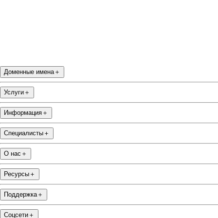
Доменные имена
＋
Услуги
＋
Информация
＋
Специалисты
＋
О нас
＋
Ресурсы
＋
Поддержка
＋
Соцсети
＋