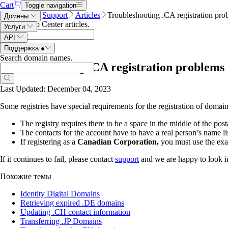
Cart
Toggle navigation
Name.com
Support
Articles
Troubleshooting .CA registration pro
Домены
Search Help Center articles
.
Услуги
API
Поддержка
●
Search domain names
.
Troubleshooting .CA registration problems
Last Updated: December 04, 2023
Some registries have special requirements for the registration of domain
The registry requires there to be a space in the middle of the post
The contacts for the account have to have a real person’s name lis
If registering as a
Canadian Corporation,
you must use the exact
If it continues to fail, please contact
support
and we are happy to look int
Похожие темы
Identity Digital Domains
Retrieving expired .DE domains
Updating .CH contact information
Transferring .JP Domains