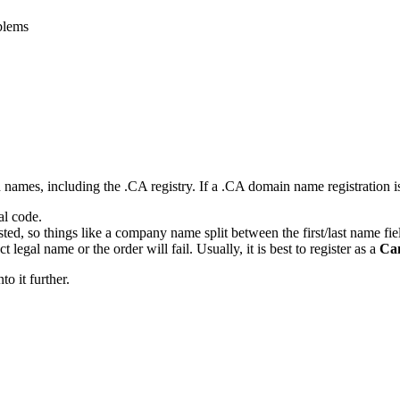
blems
 names, including the .CA registry. If a .CA domain name registration is
al code.
ted, so things like a company name split between the first/last name field
 legal name or the order will fail. Usually, it is best to register as a
Can
o it further.