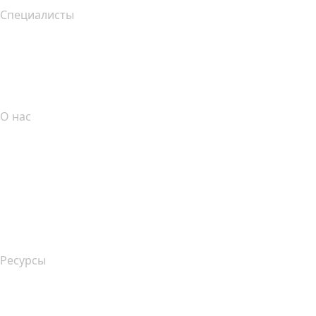
Специалисты
Инвестиции в домены
name.com API
Партнерская программа
О нас
The name.com Team
Вакансии
name.gives
name.com Blog
Newsroom
Ресурсы
Поиск по Whois
Какой у меня IP-адрес??