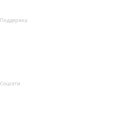
Уведомление о сборе данных в Калифорнии
Поддержка
Справочный центр
Связаться с нами
Подача жалоб
Layered Access Request
Accessibility
Соцсети
Facebook
Twitter
Instagram
YouTube