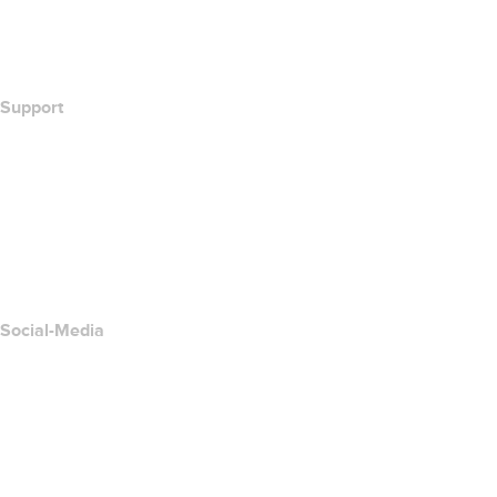
Wie lautet meine IP-Adresse??
California Notice at Collection
Support
Hilfe-Center
Kontakt
Missbrauch melden
Layered Access Request
Accessibility
Social-Media
Facebook
Twitter
Instagram
YouTube