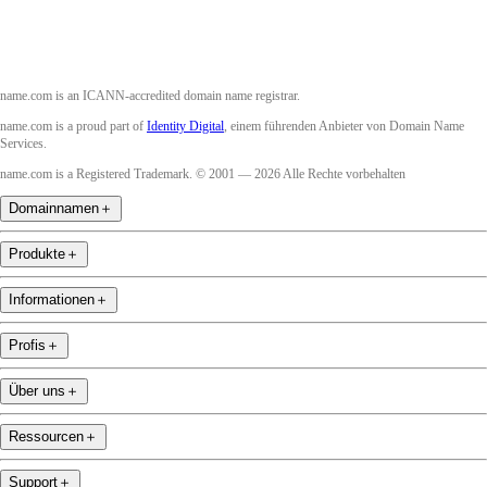
name.com is an ICANN-accredited domain name registrar.
name.com is a proud part of
Identity Digital
, einem führenden Anbieter von Domain Name
Services.
name.com is a Registered Trademark. © 2001 — 2026 Alle Rechte vorbehalten
Domainnamen
＋
Produkte
＋
Informationen
＋
Profis
＋
Über uns
＋
Ressourcen
＋
Support
＋