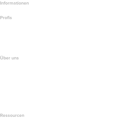
Informationen
Profis
Investieren in Domains
name.com API
Partnerprogramm
Über uns
The name.com Team
Karriere
name.gives
name.com Blog
Newsroom
Ressourcen
Whois-Suche