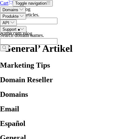
Cart
Toggle navigation
Search the blog
Domains
Search blog articles
.
Produkte
API
Support
●
Name.com Blog
Search domain names
.
‘General’
Artikel
Marketing Tips
Domain Reseller
Domains
Email
Español
General