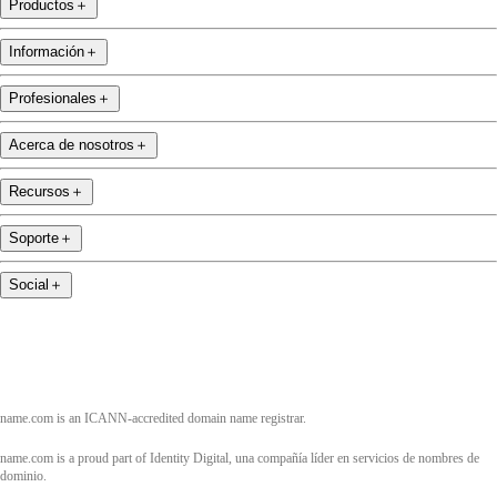
Productos
＋
Información
＋
Profesionales
＋
Acerca de nosotros
＋
Recursos
＋
Soporte
＋
Social
＋
name.com is an ICANN-accredited domain name registrar.
name.com is a proud part of Identity Digital, una compañía líder en servicios de nombres de
dominio.