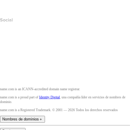
Accessibility
Social
Facebook
Twitter
Instagram
YouTube
name.com is an ICANN-accredited domain name registrar.
name.com is a proud part of
Identity Digital
, una compañía líder en servicios de nombres de
dominio.
name.com is a Registered Trademark. © 2001 — 2026 Todos los derechos reservados
Nombres de dominios
＋