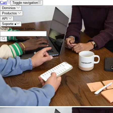
Cart
Toggle navigation
Dominios
Productos
API
Soporte
●
Search domain names
.