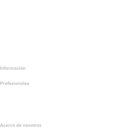
Certificados SSL
Website Builder de Wix
Comparar productos para websites
Comparar productos de correo electrónico
Comparar productos de hospedaje
Comparar productos SSL
Información
Profesionales
Inversión en dominios
name.com API
Programa de afiliados
Acerca de nosotros