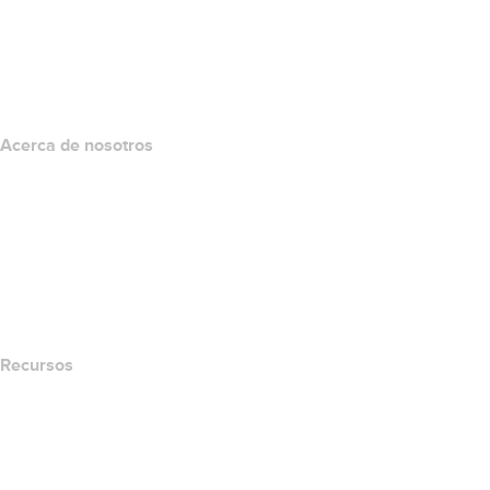
Inversión en dominios
name.com API
Programa de afiliados
Acerca de nosotros
The name.com Team
Empleos
name.gives
name.com Blog
Newsroom
Recursos
Búsqueda Whois
Qué es mi dirección IP?
California Notice at Collection