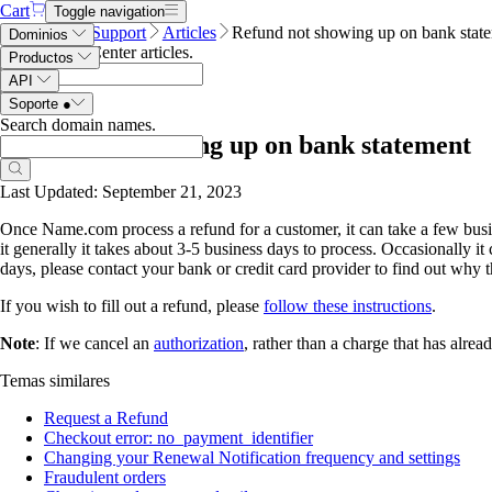
Cart
Toggle navigation
Name.com
Support
Articles
Refund not showing up on bank stat
Dominios
Search Help Center articles
.
Productos
API
Soporte
●
Search domain names
.
Refund not showing up on bank statement
Last Updated: September 21, 2023
Once Name.com process a refund for a customer, it can take a few busin
it generally it takes about 3-5 business days to process. Occasionally it
days, please contact your bank or credit card provider to find out why
If you wish to fill out a refund, please
follow these instructions
.
Note
: If we cancel an
authorization
, rather than a charge that has alre
Temas similares
Request a Refund
Checkout error: no_payment_identifier
Changing your Renewal Notification frequency and settings
Fraudulent orders