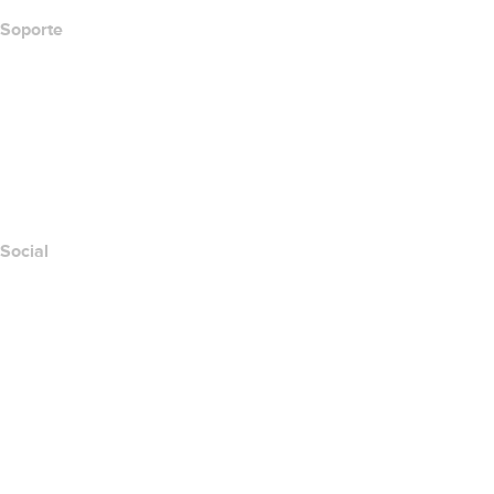
Soporte
Centro de ayuda
Contáctanos
Informar abuso
Layered Access Request
Accessibility
Social
Facebook
Twitter
Instagram
YouTube