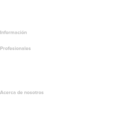
Comparar productos de hospedaje
Comparar productos SSL
Información
Profesionales
Inversión en dominios
name.com API
Programa de afiliados
Acerca de nosotros
The name.com Team
Empleos
name.gives
name.com Blog
Newsroom