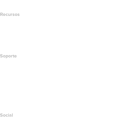
Recursos
Búsqueda Whois
Qué es mi dirección IP?
California Notice at Collection
Soporte
Centro de ayuda
Contáctanos
Informar abuso
Layered Access Request
Accessibility
Social
Facebook