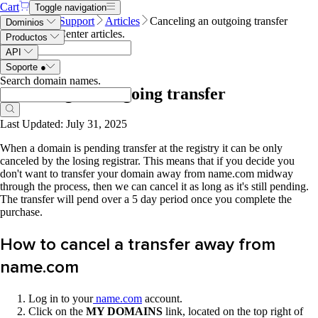
Cart
Toggle navigation
Name.com
Support
Articles
Canceling an outgoing transfer
Dominios
Search Help Center articles
.
Productos
API
Soporte
●
Search domain names
.
Canceling an outgoing transfer
Last Updated: July 31, 2025
When a domain is pending transfer at the registry it can be
only
canceled by the losing registrar. This means that if you decide you
don't want to transfer your domain away from name.com midway
through the process, then we can cancel it as long as it's still pending.
The transfer will pend over a 5 day period once you complete the
purchase.
How to cancel a transfer away from
name.com
Log in to your
name.com
account.
Click on the
MY DOMAINS
link, located on the top right of