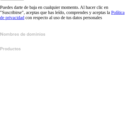
Puedes darte de baja en cualquier momento. Al hacer clic en
"Suscribirse", aceptas que has leído, comprendes y aceptas la
Política
de privacidad
con respecto al uso de tus datos personales
Nombres de dominios
Productos
Hospedaje web
Hospedaje en la nube
Hospedaje WordPress
Titan Email
Google Workspace
Certificados SSL
Website Builder de Wix
Comparar productos para websites
Comparar productos de correo electrónico