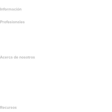
Información
Profesionales
Inversión en dominios
name.com API
Programa de afiliados
Acerca de nosotros
The name.com Team
Empleos
name.gives
name.com Blog
Newsroom
Recursos