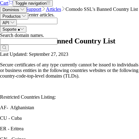
Cart
Toggle navigation
Name.com
Support
Articles
Comodo SSL's Banned Country List
Dominios
Search Help Center articles
.
Productos
API
Soporte
●
Search domain names
.
Comodo SSL's Banned Country List
Last Updated: September 27, 2023
Secure certificates of any type currently cannot be issued to individuals
or business entities in the following countries websites or the following
country-code-top-level domains (TLDs).
Restricted Countries Listing:
AF- Afghanistan
CU - Cuba
ER - Eritrea