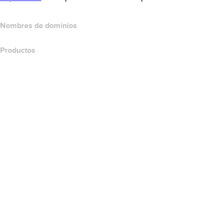
Nombres de dominios
Productos
Hospedaje web
Hospedaje en la nube
Hospedaje WordPress
Titan Email
Google Workspace
Certificados SSL
Website Builder de Wix
Comparar productos para websites
Comparar productos de correo electrónico
Comparar productos de hospedaje
Comparar productos SSL